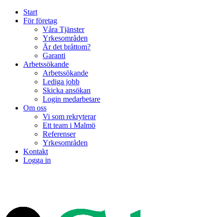
Start
För företag
Våra Tjänster
Yrkesområden
Är det bråttom?
Garanti
Arbetssökande
Arbetssökande
Lediga jobb
Skicka ansökan
Login medarbetare
Om oss
Vi som rekryterar
Ett team i Malmö
Referenser
Yrkesområden
Kontakt
Logga in