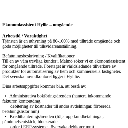
Ekonomiassistent Hyllie – omgående
Arbetstid / Varaktighet
Tjänsten är en uthyrning på 80-100% med tillträde omgående och
goda möjligheter till tillsvidareanställning.
Befattningsbeskrivning / Kvalifikationer
Till en av våra trevliga kunder i Malmö söker vi en ekonomiassistent
för omgående tillträde. Företaget är världsledande tillverkare av
produkter för automatisering av hem och kommersiella fastigheter.
Det svenska huvudkontoret ligger i Hylllie.
Dina arbetsuppgifter kommer bl.a. att bestå av:
• Administrativa bokföringsärenden (hantera inkommande
fakturor, kontoutdrag,
debitering av kostnader till andra avdelningar, förbereda
betalningslistor mm)
• Kredithanteringsärenden (följa upp kundbetalningar,
påminnelseutskick, blockerade
order i ERP-systemet, övervaka debitorer mm)