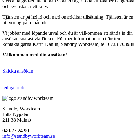
styrka då godset ibland kan väga 20 kg. Goda kunskaper i engelska
och svenska är ett krav.
Tjänsten är på heltid och med omedelbar tillsättning. Tjänsten är en
uthyrning på 6 månader.
Vi jobbar med löpande urval och du är välkommen att sända in din
ansökan snarast via länken. För mer information om tjänsten
kontakta gärna Karin Dahlin, Standby Workteam, tel. 0733-763988
Välkommen med din ansökan!
Skicka ansökan
lediga jobb
Standby Workteam
Lilla Nygatan 11
211 38 Malmö
040-23 24 90
info@standbyworkteam.se