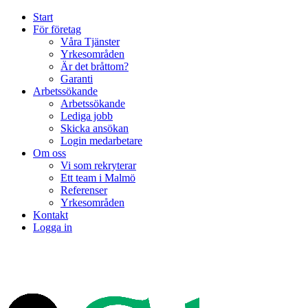
Start
För företag
Våra Tjänster
Yrkesområden
Är det bråttom?
Garanti
Arbetssökande
Arbetssökande
Lediga jobb
Skicka ansökan
Login medarbetare
Om oss
Vi som rekryterar
Ett team i Malmö
Referenser
Yrkesområden
Kontakt
Logga in