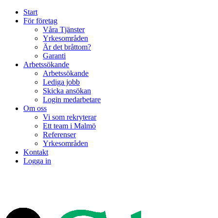
Start
För företag
Våra Tjänster
Yrkesområden
Är det bråttom?
Garanti
Arbetssökande
Arbetssökande
Lediga jobb
Skicka ansökan
Login medarbetare
Om oss
Vi som rekryterar
Ett team i Malmö
Referenser
Yrkesområden
Kontakt
Logga in