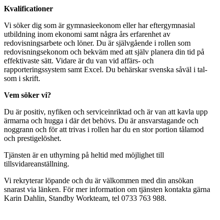
Kvalificationer
Vi söker dig som är gymnasieekonom eller har eftergymnasial
utbildning inom ekonomi samt några års erfarenhet av
redovisningsarbete och löner. Du är självgående i rollen som
redovisningsekonom och bekväm med att själv planera din tid på
effektivaste sätt. Vidare är du van vid affärs- och
rapporteringssystem samt Excel. Du behärskar svenska såväl i tal-
som i skrift.
Vem söker vi?
Du är positiv, nyfiken och serviceinriktad och är van att kavla upp
ärmarna och hugga i där det behövs. Du är ansvarstagande och
noggrann och för att trivas i rollen har du en stor portion tålamod
och prestigelöshet.
Tjänsten är en uthyrning på heltid med möjlighet till
tillsvidareanställning.
Vi rekryterar löpande och du är välkommen med din ansökan
snarast via länken. För mer information om tjänsten kontakta gärna
Karin Dahlin, Standby Workteam, tel 0733 763 988.