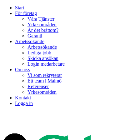
Start
För företag
Våra Tjänster
Yrkesområden
Är det bråttom?
Garanti
Arbetssökande
Arbetssökande
Lediga jobb
Skicka ansökan
Login medarbetare
Om oss
Vi som rekryterar
Ett team i Malmö
Referenser
Yrkesområden
Kontakt
Logga in