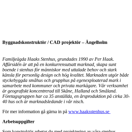
Byggnadskonstruktör / CAD projektör – Ängelholm
Familjeägda Haaks Stenhus, grundades 1990 av Per Haak.
Affärsidén är att på en konkurrensutsatt marknad, skapa sunt
boende i stenhus för människor med uttalade behov och stark
känsla för personlig design och hög kvalitet. Marknaden utgör både
styckebyggda småhus och grupphus på egenexploaterad mark i
samarbete med kommuner och privata markägare. Vår verksamhet
är geografiskt koncentrerad till Skåne, Halland och Småland.
Företagsgruppen har ca 35 anställda, en årsproduktion på cirka 30-
40 hus och är marknadsledande i vår nisch.
För mer information gå gärna in på
www.haaksstenhus.se
Arbetsuppgifter
Som konstruktör arbetar du med projektering av våra stenhus,