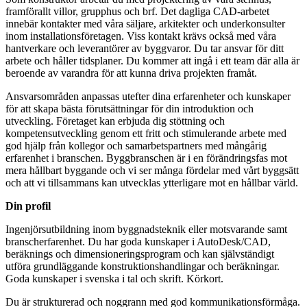
framförallt villor, grupphus och brf. Det dagliga CAD-arbetet
innebär kontakter med våra säljare, arkitekter och underkonsulter
inom installationsföretagen. Viss kontakt krävs också med våra
hantverkare och leverantörer av byggvaror. Du tar ansvar för ditt
arbete och håller tidsplaner. Du kommer att ingå i ett team där alla är
beroende av varandra för att kunna driva projekten framåt.
Ansvarsområden anpassas utefter dina erfarenheter och kunskaper
för att skapa bästa förutsättningar för din introduktion och
utveckling. Företaget kan erbjuda dig stöttning och
kompetensutveckling genom ett fritt och stimulerande arbete med
god hjälp från kollegor och samarbetspartners med mångårig
erfarenhet i branschen. Byggbranschen är i en förändringsfas mot
mera hållbart byggande och vi ser många fördelar med vårt byggsätt
och att vi tillsammans kan utvecklas ytterligare mot en hållbar värld.
Din profil
Ingenjörsutbildning inom byggnadsteknik eller motsvarande samt
branscherfarenhet. Du har goda kunskaper i AutoDesk/CAD,
beräknings och dimensioneringsprogram och kan självständigt
utföra grundläggande konstruktionshandlingar och beräkningar.
Goda kunskaper i svenska i tal och skrift. Körkort.
Du är strukturerad och noggrann med god kommunikationsförmåga.