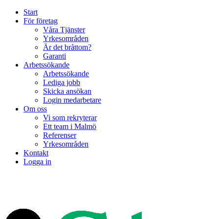
Start
För företag
Våra Tjänster
Yrkesområden
Är det bråttom?
Garanti
Arbetssökande
Arbetssökande
Lediga jobb
Skicka ansökan
Login medarbetare
Om oss
Vi som rekryterar
Ett team i Malmö
Referenser
Yrkesområden
Kontakt
Logga in