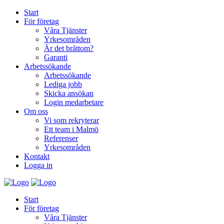
Start
För företag
Våra Tjänster
Yrkesområden
Är det bråttom?
Garanti
Arbetssökande
Arbetssökande
Lediga jobb
Skicka ansökan
Login medarbetare
Om oss
Vi som rekryterar
Ett team i Malmö
Referenser
Yrkesområden
Kontakt
Logga in
Start
För företag
Våra Tjänster