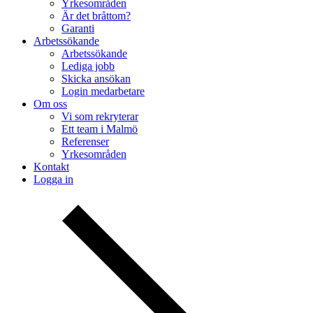
Yrkesområden
Är det bråttom?
Garanti
Arbetssökande
Arbetssökande
Lediga jobb
Skicka ansökan
Login medarbetare
Om oss
Vi som rekryterar
Ett team i Malmö
Referenser
Yrkesområden
Kontakt
Logga in