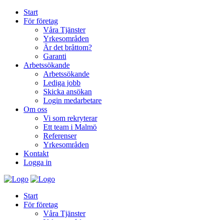
Start
För företag
Våra Tjänster
Yrkesområden
Är det bråttom?
Garanti
Arbetssökande
Arbetssökande
Lediga jobb
Skicka ansökan
Login medarbetare
Om oss
Vi som rekryterar
Ett team i Malmö
Referenser
Yrkesområden
Kontakt
Logga in
Start
För företag
Våra Tjänster