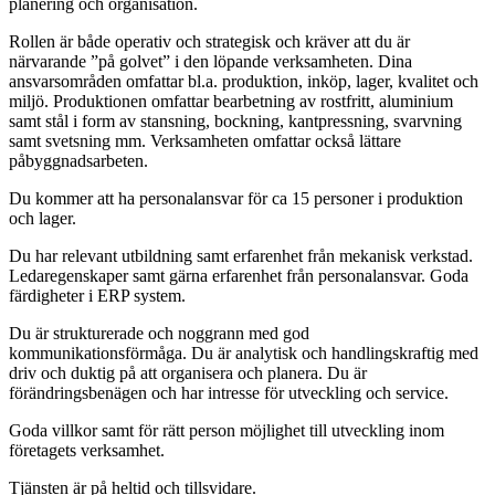
planering och organisation.
Rollen är både operativ och strategisk och kräver att du är
närvarande ”på golvet” i den löpande verksamheten. Dina
ansvarsområden omfattar bl.a. produktion, inköp, lager, kvalitet och
miljö. Produktionen omfattar bearbetning av rostfritt, aluminium
samt stål i form av stansning, bockning, kantpressning, svarvning
samt svetsning mm. Verksamheten omfattar också lättare
påbyggnadsarbeten.
Du kommer att ha personalansvar för ca 15 personer i produktion
och lager.
Du har relevant utbildning samt erfarenhet från mekanisk verkstad.
Ledaregenskaper samt gärna erfarenhet från personalansvar. Goda
färdigheter i ERP system.
Du är strukturerade och noggrann med god
kommunikationsförmåga. Du är analytisk och handlingskraftig med
driv och duktig på att organisera och planera. Du är
förändringsbenägen och har intresse för utveckling och service.
Goda villkor samt för rätt person möjlighet till utveckling inom
företagets verksamhet.
Tjänsten är på heltid och tillsvidare.