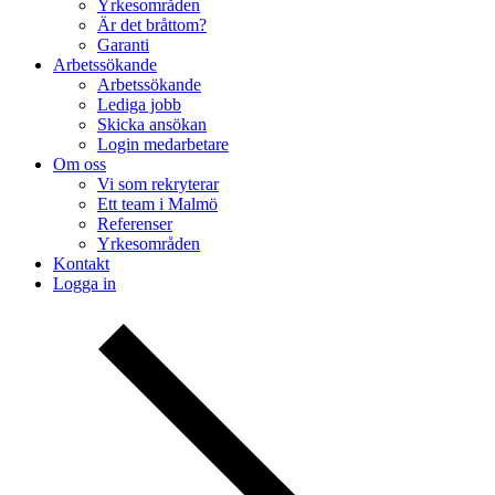
Yrkesområden
Är det bråttom?
Garanti
Arbetssökande
Arbetssökande
Lediga jobb
Skicka ansökan
Login medarbetare
Om oss
Vi som rekryterar
Ett team i Malmö
Referenser
Yrkesområden
Kontakt
Logga in