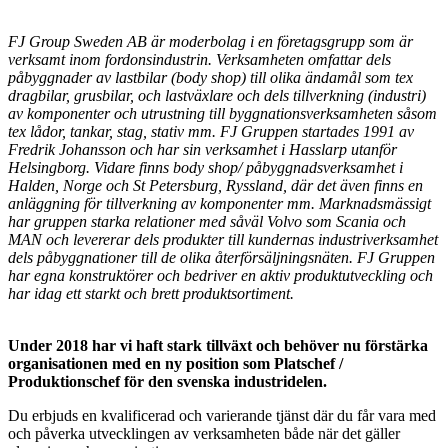
FJ Group Sweden AB är moderbolag i en företagsgrupp som är
verksamt inom fordonsindustrin. Verksamheten omfattar dels
påbyggnader av lastbilar (body shop) till olika ändamål som tex
dragbilar, grusbilar, och lastväxlare och dels tillverkning (industri)
av komponenter och utrustning till byggnationsverksamheten såsom
tex lådor, tankar, stag, stativ mm. FJ Gruppen startades 1991 av
Fredrik Johansson och har sin verksamhet i Hasslarp utanför
Helsingborg. Vidare finns body shop/ påbyggnadsverksamhet i
Halden, Norge och St Petersburg, Ryssland, där det även finns en
anläggning för tillverkning av komponenter mm. Marknadsmässigt
har gruppen starka relationer med såväl Volvo som Scania och
MAN och levererar dels produkter till kundernas industriverksamhet
dels påbyggnationer till de olika återförsäljningsnäten. FJ Gruppen
har egna konstruktörer och bedriver en aktiv produktutveckling och
har idag ett starkt och brett produktsortiment.
Under 2018 har vi haft stark tillväxt och behöver nu förstärka
organisationen med en ny position som Platschef /
Produktionschef för den svenska industridelen.
Du erbjuds en kvalificerad och varierande tjänst där du får vara med
och påverka utvecklingen av verksamheten både när det gäller