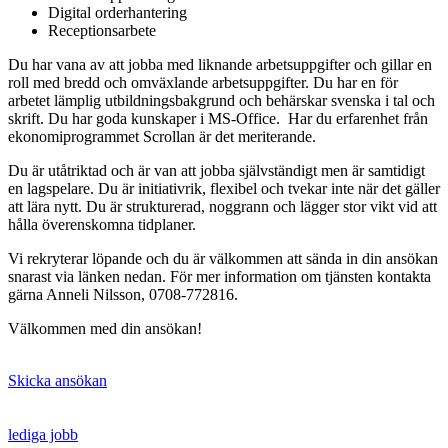
Digital orderhantering
Receptionsarbete
Du har vana av att jobba med liknande arbetsuppgifter och gillar en
roll med bredd och omväxlande arbetsuppgifter. Du har en för
arbetet lämplig utbildningsbakgrund och behärskar svenska i tal och
skrift. Du har goda kunskaper i MS-Office. Har du erfarenhet från
ekonomiprogrammet Scrollan är det meriterande.
Du är utåtriktad och är van att jobba självständigt men är samtidigt
en lagspelare. Du är initiativrik, flexibel och tvekar inte när det gäller
att lära nytt. Du är strukturerad, noggrann och lägger stor vikt vid att
hålla överenskomna tidplaner.
Vi rekryterar löpande och du är välkommen att sända in din ansökan
snarast via länken nedan. För mer information om tjänsten kontakta
gärna Anneli Nilsson, 0708-772816.
Välkommen med din ansökan!
Skicka ansökan
lediga jobb