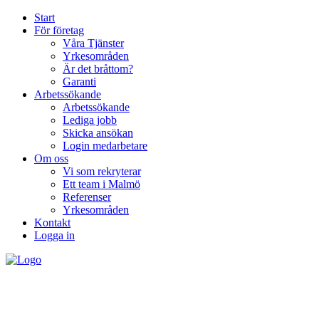
Start
För företag
Våra Tjänster
Yrkesområden
Är det bråttom?
Garanti
Arbetssökande
Arbetssökande
Lediga jobb
Skicka ansökan
Login medarbetare
Om oss
Vi som rekryterar
Ett team i Malmö
Referenser
Yrkesområden
Kontakt
Logga in