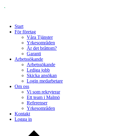
Start
För företag
Våra Tjänster
Yrkesområden
Är det bråttom?
Garanti
Arbetssökande
Arbetssökande
Lediga jobb
Skicka ansökan
Login medarbetare
Om oss
Vi som rekryterar
Ett team i Malmö
Referenser
Yrkesområden
Kontakt
Logga in