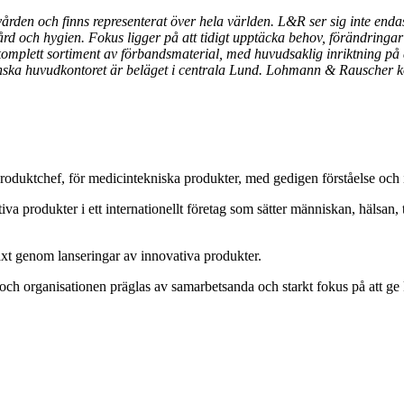
ården och finns representerat över hela världen. L&R ser sig inte endas
vård och hygien. Fokus ligger på att tidigt upptäcka behov, förändring
komplett sortiment av förbandsmaterial, med huvudsaklig inriktning p
nska huvudkontoret är beläget i centrala Lund. Lohmann & Rauscher k
oduktchef, för medicintekniska produkter, med gedigen förståelse och i
a produkter i ett internationellt företag som sätter människan, hälsan, 
växt genom lanseringar av innovativa produkter.
 och organisationen präglas av samarbetsanda och starkt fokus på att ge