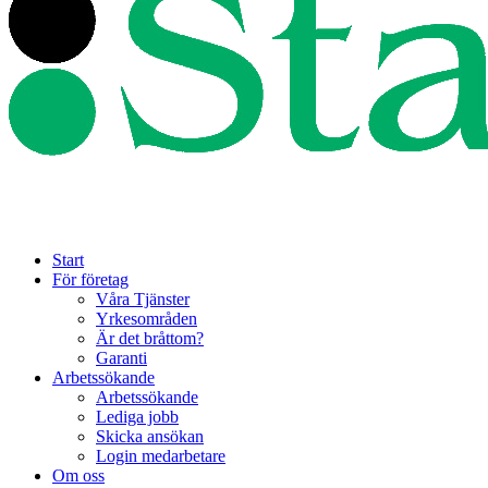
Start
För företag
Våra Tjänster
Yrkesområden
Är det bråttom?
Garanti
Arbetssökande
Arbetssökande
Lediga jobb
Skicka ansökan
Login medarbetare
Om oss