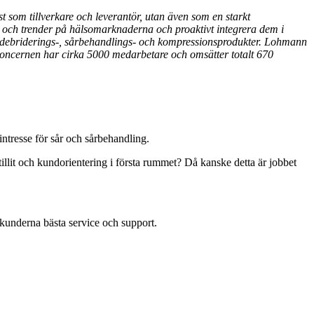
t som tillverkare och leverantör, utan även som en starkt
ar och trender på hälsomarknaderna och proaktivt integrera dem i
å debriderings-, sårbehandlings- och kompressionsprodukter. Lohmann
oncernen har cirka 5000 medarbetare och omsätter totalt 670
ntresse för sår och sårbehandling.
tillit och kundorientering i första rummet? Då kanske detta är jobbet
 kunderna bästa service och support.