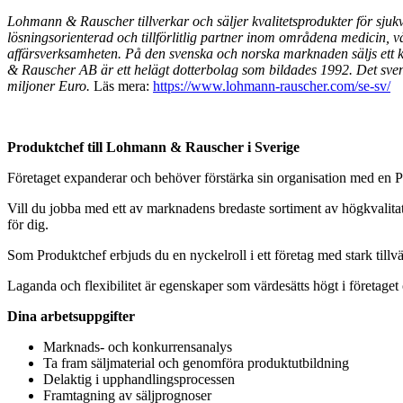
Lohmann & Rauscher tillverkar och säljer kvalitetsprodukter för sjukv
lösningsorienterad och tillförlitlig partner inom områdena medicin, 
affärsverksamheten. På den svenska och norska marknaden säljs ett 
& Rauscher AB är ett helägt dotterbolag som bildades 1992. Det sve
miljoner Euro.
Läs mera:
https://www.lohmann-rauscher.com/se-sv/
Produktchef till Lohmann & Rauscher i Sverige
Företaget expanderar och behöver förstärka sin organisation med en Pr
Vill du jobba med ett av marknadens bredaste sortiment av högkvalitativ
för dig.
Som Produktchef erbjuds du en nyckelroll i ett företag med stark till
Laganda och flexibilitet är egenskaper som värdesätts högt i företaget
Dina arbetsuppgifter
Marknads- och konkurrensanalys
Ta fram säljmaterial och genomföra produktutbildning
Delaktig i upphandlingsprocessen
Framtagning av säljprognoser