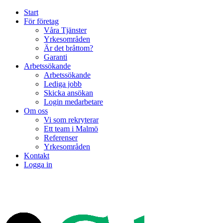
Start
För företag
Våra Tjänster
Yrkesområden
Är det bråttom?
Garanti
Arbetssökande
Arbetssökande
Lediga jobb
Skicka ansökan
Login medarbetare
Om oss
Vi som rekryterar
Ett team i Malmö
Referenser
Yrkesområden
Kontakt
Logga in