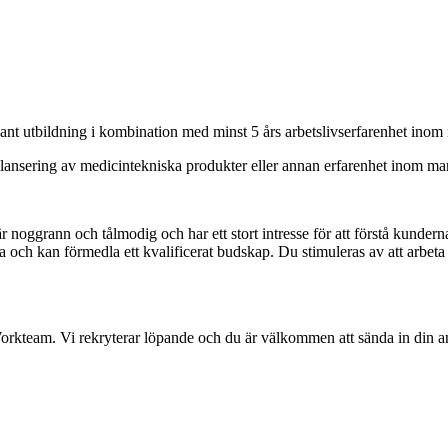
ant utbildning i kombination med minst 5 års arbetslivserfarenhet inom 
lansering av medicintekniska produkter eller annan erfarenhet inom mar
 är noggrann och tålmodig och har ett stort intresse för att förstå kundern
ch kan förmedla ett kvalificerat budskap. Du stimuleras av att arbeta 
team. Vi rekryterar löpande och du är välkommen att sända in din an