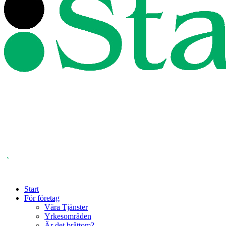
Start
För företag
Våra Tjänster
Yrkesområden
Är det bråttom?