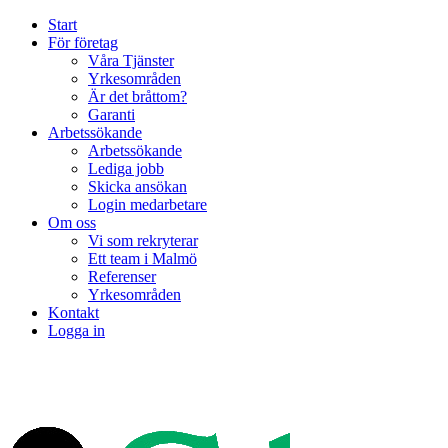
Start
För företag
Våra Tjänster
Yrkesområden
Är det bråttom?
Garanti
Arbetssökande
Arbetssökande
Lediga jobb
Skicka ansökan
Login medarbetare
Om oss
Vi som rekryterar
Ett team i Malmö
Referenser
Yrkesområden
Kontakt
Logga in