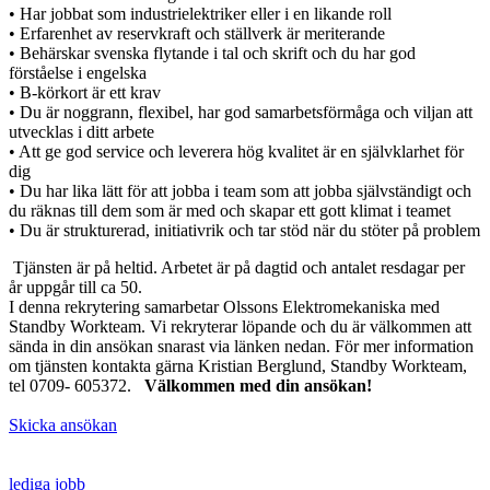
• Har jobbat som industrielektriker eller i en likande roll
• Erfarenhet av reservkraft och ställverk är meriterande
• Behärskar svenska flytande i tal och skrift och du har god
förståelse i engelska
• B-körkort är ett krav
• Du är noggrann, flexibel, har god samarbetsförmåga och viljan att
utvecklas i ditt arbete
• Att ge god service och leverera hög kvalitet är en självklarhet för
dig
• Du har lika lätt för att jobba i team som att jobba självständigt och
du räknas till dem som är med och skapar ett gott klimat i teamet
• Du är strukturerad, initiativrik och tar stöd när du stöter på problem
Tjänsten är på heltid. Arbetet är på dagtid och antalet resdagar per
år uppgår till ca 50.
I denna rekrytering samarbetar Olssons Elektromekaniska med
Standby Workteam. Vi rekryterar löpande och du är välkommen att
sända in din ansökan snarast via länken nedan. För mer information
om tjänsten kontakta gärna Kristian Berglund, Standby Workteam,
tel 0709- 605372.
Välkommen med din ansökan!
Skicka ansökan
lediga jobb