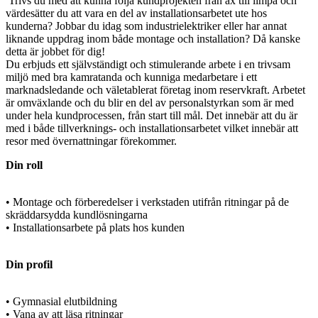
Trivs du med att kunna följa kundprojekten från ax till limpa och
värdesätter du att vara en del av installationsarbetet ute hos
kunderna? Jobbar du idag som industrielektriker eller har annat
liknande uppdrag inom både montage och installation? Då kanske
detta är jobbet för dig!
Du erbjuds ett självständigt och stimulerande arbete i en trivsam
miljö med bra kamratanda och kunniga medarbetare i ett
marknadsledande och väletablerat företag inom reservkraft. Arbetet
är omväxlande och du blir en del av personalstyrkan som är med
under hela kundprocessen, från start till mål. Det innebär att du är
med i både tillverknings- och installationsarbetet vilket innebär att
resor med övernattningar förekommer.
Din roll
• Montage och förberedelser i verkstaden utifrån ritningar på de
skräddarsydda kundlösningarna
• Installationsarbete på plats hos kunden
Din profil
• Gymnasial elutbildning
• Vana av att läsa ritningar