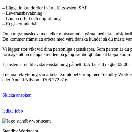
– Lägga in kundorder i vårt affärssystem SAP
– Leveransbevakning
– Lämna offert och uppföljning
– Registerunderhåll
Du har gymnasieexamen eller motsvarande, gärna med el-teknisk inrik
Du kommer främst att arbeta med våra danska kunder så du måste vara
Vi lägger stor vikt vid dina personliga egenskaper. Som person är du p
förmåga att ha många ärenden på gång samtidigt utan att tappa kontro
Tjänsten är en tillsvidareanställning på heltid. Arbetstid dagtid 08:00 
I denna rekrytering samarbetar Zumtobel Group med Standby Worktea
eller Anneli Nilsson, 0708 772 816.
Skicka ansökan
lediga jobb
Standby Workteam