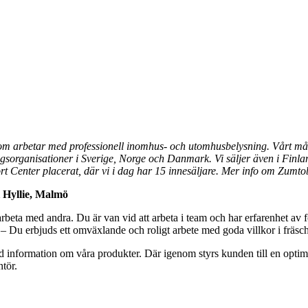
m arbetar med professionell inomhus- och utomhusbelysning. Vårt mål ä
ingsorganisationer i Sverige, Norge och Danmark. Vi säljer även i Finla
rt Center placerat, där vi i dag har 15 innesäljare. Mer info om Zum
 Hyllie, Malmö
marbeta med andra. Du är van vid att arbeta i team och har erfarenhet 
Du erbjuds ett omväxlande och roligt arbete med goda villkor i fräscha
ad information om våra produkter. Där igenom styrs kunden till en opti
ntör.