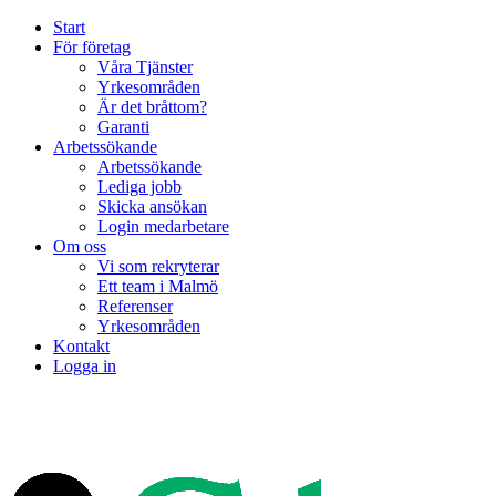
Start
För företag
Våra Tjänster
Yrkesområden
Är det bråttom?
Garanti
Arbetssökande
Arbetssökande
Lediga jobb
Skicka ansökan
Login medarbetare
Om oss
Vi som rekryterar
Ett team i Malmö
Referenser
Yrkesområden
Kontakt
Logga in