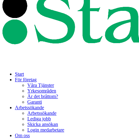
Start
För företag
Våra Tjänster
Yrkesområden
Är det bråttom?
Garanti
Arbetssökande
Arbetssökande
Lediga jobb
Skicka ansökan
Login medarbetare
Om oss