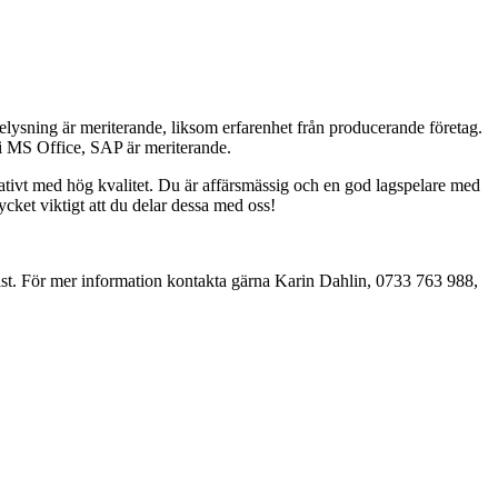
ysning är meriterande, liksom erfarenhet från producerande företag.
 i MS Office, SAP är meriterande.
eativt med hög kvalitet. Du är affärsmässig och en god lagspelare med
ket viktigt att du delar dessa med oss!
t. För mer information kontakta gärna Karin Dahlin, 0733 763 988,