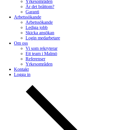
Yrkesområden
Är det bråttom?
Garanti
Arbetssökande
Arbetssökande
Lediga jobb
Skicka ansökan
Login medarbetare
Om oss
Vi som rekryterar
Ett team i Malmö
Referenser
Yrkesområden
Kontakt
Logga in