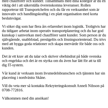
med chaufförer och kunder. Tillsammans med dina kollegor är du en
viktig del i att säkerställa överenskomna leveranser. Rollen
rapporterar till Transportchefen och du får en verksamhet som är
innovativ och handlingskraftig i en platt organisation med korta
beslutsvägar.
Vi söker dig som har flera års erfarenhet inom logistik. Troligtvis har
du tidigare arbetat inom operativ transportplanering och du har god
kunskap i samverkan med chaufförer samt kunder. Som person är du
självgående, snabbfotad, prestigelös och lösningsorienterad. Du trivs
med att bygga goda relationer och skapa mervärde för både oss och
kunden.
Det är ett krav att du talar och skriver obehindrat på både svenska
och engelska och det är en styrka om du även har lätt för att ta till
dig IT-system.
Vår kund är verksam inom livsmedelsbranschen och tjänsten har sin
placering i nordvästra Skåne.
Vill du veta mer så kontakta Rekryteringskonsult Anneli Nilsson på
0708-772816.
Välkommen med din ansökan!