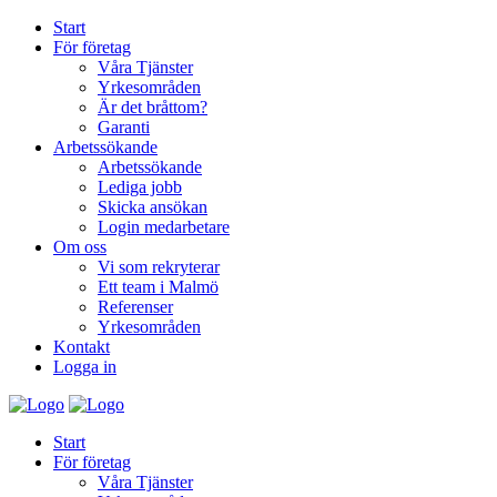
Start
För företag
Våra Tjänster
Yrkesområden
Är det bråttom?
Garanti
Arbetssökande
Arbetssökande
Lediga jobb
Skicka ansökan
Login medarbetare
Om oss
Vi som rekryterar
Ett team i Malmö
Referenser
Yrkesområden
Kontakt
Logga in
Start
För företag
Våra Tjänster