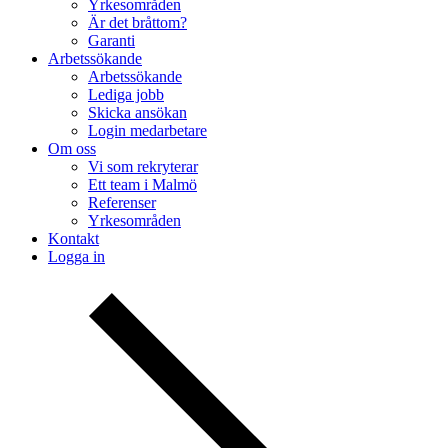
Yrkesområden
Är det bråttom?
Garanti
Arbetssökande
Arbetssökande
Lediga jobb
Skicka ansökan
Login medarbetare
Om oss
Vi som rekryterar
Ett team i Malmö
Referenser
Yrkesområden
Kontakt
Logga in