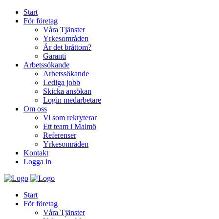
Start
För företag
Våra Tjänster
Yrkesområden
Är det bråttom?
Garanti
Arbetssökande
Arbetssökande
Lediga jobb
Skicka ansökan
Login medarbetare
Om oss
Vi som rekryterar
Ett team i Malmö
Referenser
Yrkesområden
Kontakt
Logga in
Start
För företag
Våra Tjänster