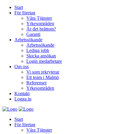
Start
För företag
Våra Tjänster
Yrkesområden
Är det bråttom?
Garanti
Arbetssökande
Arbetssökande
Lediga jobb
Skicka ansökan
Login medarbetare
Om oss
Vi som rekryterar
Ett team i Malmö
Referenser
Yrkesområden
Kontakt
Logga in
Start
För företag
Våra Tjänster