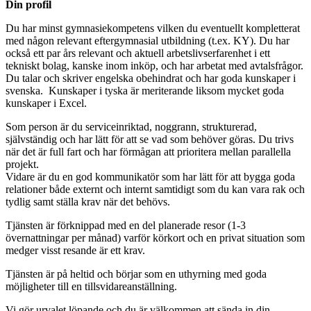
Din profil
Du har minst gymnasiekompetens vilken du eventuellt kompletterat
med någon relevant eftergymnasial utbildning (t.ex. KY). Du har
också ett par års relevant och aktuell arbetslivserfarenhet i ett
tekniskt bolag, kanske inom inköp, och har arbetat med avtalsfrågor.
Du talar och skriver engelska obehindrat och har goda kunskaper i
svenska. Kunskaper i tyska är meriterande liksom mycket goda
kunskaper i Excel.
Som person är du serviceinriktad, noggrann, strukturerad,
självständig och har lätt för att se vad som behöver göras. Du trivs
när det är full fart och har förmågan att prioritera mellan parallella
projekt.
Vidare är du en god kommunikatör som har lätt för att bygga goda
relationer både externt och internt samtidigt som du kan vara rak och
tydlig samt ställa krav när det behövs.
Tjänsten är förknippad med en del planerade resor (1-3
övernattningar per månad) varför körkort och en privat situation som
medger visst resande är ett krav.
Tjänsten är på heltid och börjar som en uthyrning med goda
möjligheter till en tillsvidareanställning.
Vi gör urvalet löpande och du är välkommen att sända in din