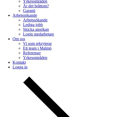
Yrkesområden
Är det bråttom?
Garanti
Arbetssökande
Arbetssökande
Lediga jobb
Skicka ansökan
Login medarbetare
Om oss
Vi som rekryterar
Ett team i Malmö
Referenser
Yrkesområden
Kontakt
Logga in