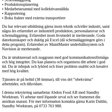
• Produktionsplanering
• Medarbetarsamtal med kollektivanställda
• Rapportering
• Boka frakter med externa transportörer
Du har relevant utbildning gärna inom teknik och/eller industri, samt
några års erfarenhet av industriell produktion, personalansvar och
schemaläggning. Erfarenhet inom livsmedel är meriterande. Goda
datorkunskaper och duktig på Excel (då schemaläggningen görs i
detta program). Erfarenhet av MaintMaster underhållssystem och
Navision är meriterande.
Du är strukturerad och noggrann med god kommunikationsförmåga
och hög integritet. Du kan planera och organisera ditt arbete i god
tid. Du är ödmjuk och lyhörd och löser problem snabbt och kreativt
med hög kvalitet.
Tjänsten är på heltid (38 timmar), till viss del ”obekväma”
arbetstider, och tillsvidare.
I denna rekrytering samarbetar Abdon Food AB med Standby
Workteam. Vi arbetar med löpande urval och ser framemot din
ansökan snarast. För mer information kontakta gärna Karin Dahlin,
Standby Workteam, på 0733 763 988.