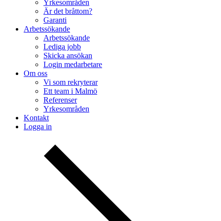
Yrkesområden
Är det bråttom?
Garanti
Arbetssökande
Arbetssökande
Lediga jobb
Skicka ansökan
Login medarbetare
Om oss
Vi som rekryterar
Ett team i Malmö
Referenser
Yrkesområden
Kontakt
Logga in