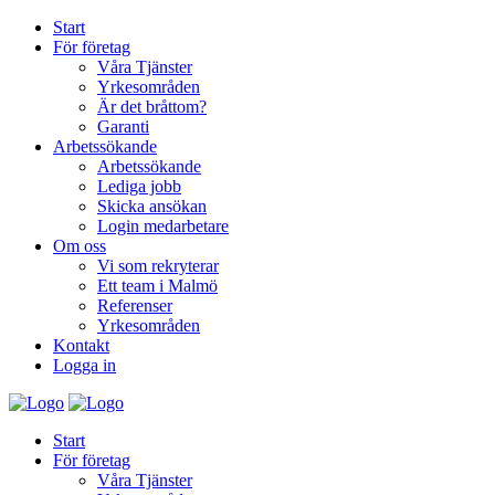
Start
För företag
Våra Tjänster
Yrkesområden
Är det bråttom?
Garanti
Arbetssökande
Arbetssökande
Lediga jobb
Skicka ansökan
Login medarbetare
Om oss
Vi som rekryterar
Ett team i Malmö
Referenser
Yrkesområden
Kontakt
Logga in
Start
För företag
Våra Tjänster