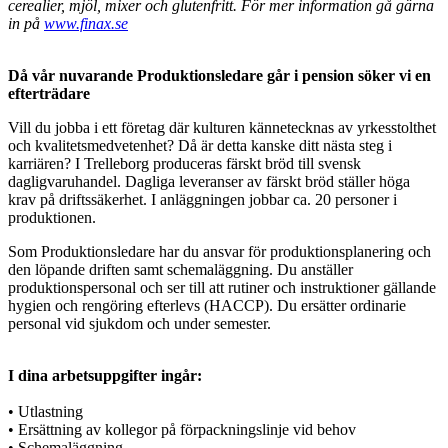
cerealier, mjöl, mixer och glutenfritt. För mer information gå gärna
in på
www.finax.se
Då vår nuvarande Produktionsledare går i pension söker vi en
efterträdare
Vill du jobba i ett företag där kulturen kännetecknas av yrkesstolthet
och kvalitetsmedvetenhet? Då är detta kanske ditt nästa steg i
karriären? I Trelleborg produceras färskt bröd till svensk
dagligvaruhandel. Dagliga leveranser av färskt bröd ställer höga
krav på driftssäkerhet. I anläggningen jobbar ca. 20 personer i
produktionen.
Som Produktionsledare har du ansvar för produktionsplanering och
den löpande driften samt schemaläggning. Du anställer
produktionspersonal och ser till att rutiner och instruktioner gällande
hygien och rengöring efterlevs (HACCP). Du ersätter ordinarie
personal vid sjukdom och under semester.
I dina arbetsuppgifter ingår:
• Utlastning
• Ersättning av kollegor på förpackningslinje vid behov
• Schemaläggning