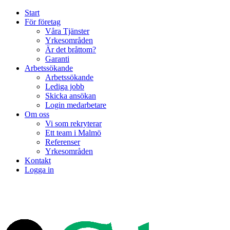
Start
För företag
Våra Tjänster
Yrkesområden
Är det bråttom?
Garanti
Arbetssökande
Arbetssökande
Lediga jobb
Skicka ansökan
Login medarbetare
Om oss
Vi som rekryterar
Ett team i Malmö
Referenser
Yrkesområden
Kontakt
Logga in