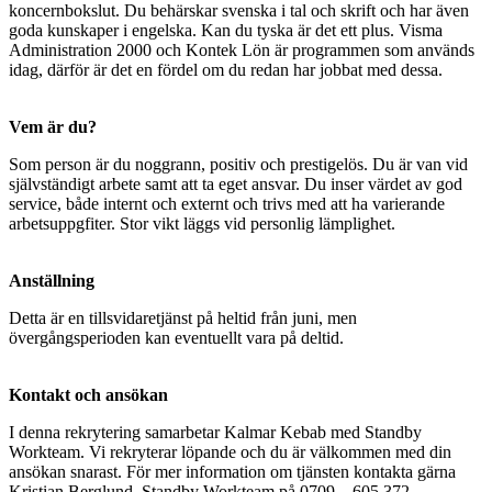
koncernbokslut. Du behärskar svenska i tal och skrift och har även
goda kunskaper i engelska. Kan du tyska är det ett plus. Visma
Administration 2000 och Kontek Lön är programmen som används
idag, därför är det en fördel om du redan har jobbat med dessa.
Vem är du?
Som person är du noggrann, positiv och prestigelös. Du är van vid
självständigt arbete samt att ta eget ansvar. Du inser värdet av god
service, både internt och externt och trivs med att ha varierande
arbetsuppgfiter. Stor vikt läggs vid personlig lämplighet.
Anställning
Detta är en tillsvidaretjänst på heltid från juni, men
övergångsperioden kan eventuellt vara på deltid.
Kontakt och ansökan
I denna rekrytering samarbetar Kalmar Kebab med Standby
Workteam. Vi rekryterar löpande och du är välkommen med din
ansökan snarast. För mer information om tjänsten kontakta gärna
Kristian Berglund, Standby Workteam på 0709 – 605 372.