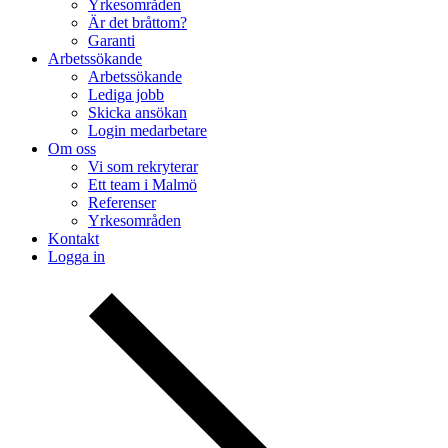
Yrkesområden
Är det bråttom?
Garanti
Arbetssökande
Arbetssökande
Lediga jobb
Skicka ansökan
Login medarbetare
Om oss
Vi som rekryterar
Ett team i Malmö
Referenser
Yrkesområden
Kontakt
Logga in