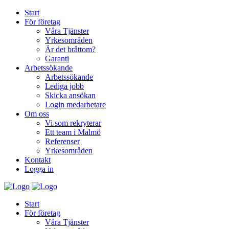
Start
För företag
Våra Tjänster
Yrkesområden
Är det bråttom?
Garanti
Arbetssökande
Arbetssökande
Lediga jobb
Skicka ansökan
Login medarbetare
Om oss
Vi som rekryterar
Ett team i Malmö
Referenser
Yrkesområden
Kontakt
Logga in
Start
För företag
Våra Tjänster