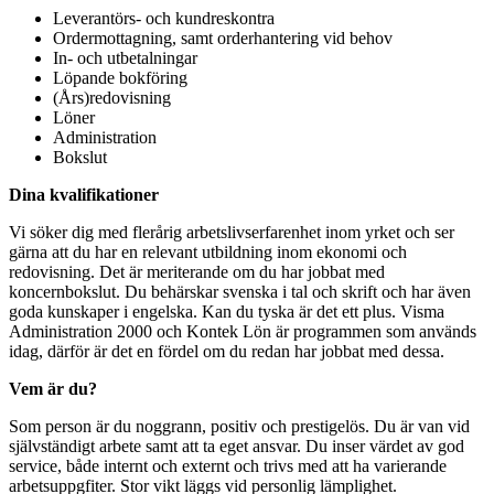
Leverantörs- och kundreskontra
Ordermottagning, samt orderhantering vid behov
In- och utbetalningar
Löpande bokföring
(Års)redovisning
Löner
Administration
Bokslut
Dina kvalifikationer
Vi söker dig med flerårig arbetslivserfarenhet inom yrket och ser
gärna att du har en relevant utbildning inom ekonomi och
redovisning. Det är meriterande om du har jobbat med
koncernbokslut. Du behärskar svenska i tal och skrift och har även
goda kunskaper i engelska. Kan du tyska är det ett plus. Visma
Administration 2000 och Kontek Lön är programmen som används
idag, därför är det en fördel om du redan har jobbat med dessa.
Vem är du?
Som person är du noggrann, positiv och prestigelös. Du är van vid
självständigt arbete samt att ta eget ansvar. Du inser värdet av god
service, både internt och externt och trivs med att ha varierande
arbetsuppgfiter. Stor vikt läggs vid personlig lämplighet.