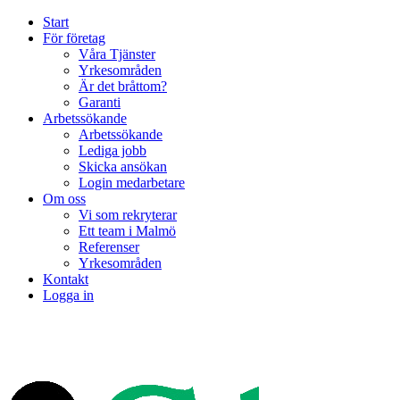
Start
För företag
Våra Tjänster
Yrkesområden
Är det bråttom?
Garanti
Arbetssökande
Arbetssökande
Lediga jobb
Skicka ansökan
Login medarbetare
Om oss
Vi som rekryterar
Ett team i Malmö
Referenser
Yrkesområden
Kontakt
Logga in