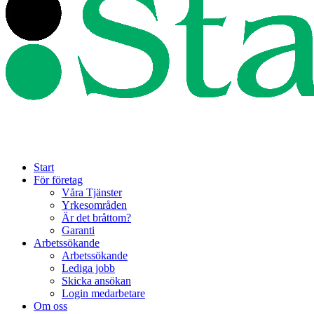
Start
För företag
Våra Tjänster
Yrkesområden
Är det bråttom?
Garanti
Arbetssökande
Arbetssökande
Lediga jobb
Skicka ansökan
Login medarbetare
Om oss