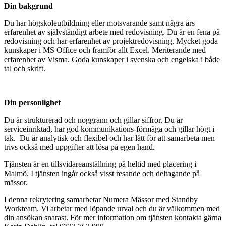
Din bakgrund
Du har högskoleutbildning eller motsvarande samt några års
erfarenhet av självständigt arbete med redovisning. Du är en fena på
redovisning och har erfarenhet av projektredovisning. Mycket goda
kunskaper i MS Office och framför allt Excel. Meriterande med
erfarenhet av Visma. Goda kunskaper i svenska och engelska i både
tal och skrift.
Din personlighet
Du är strukturerad och noggrann och gillar siffror. Du är
serviceinriktad, har god kommunikations-förmåga och gillar högt i
tak. Du är analytisk och flexibel och har lätt för att samarbeta men
trivs också med uppgifter att lösa på egen hand.
Tjänsten är en tillsvidareanställning på heltid med placering i
Malmö. I tjänsten ingår också visst resande och deltagande på
mässor.
I denna rekrytering samarbetar Numera Mässor med Standby
Workteam. Vi arbetar med löpande urval och du är välkommen med
din ansökan snarast. För mer information om tjänsten kontakta gärna