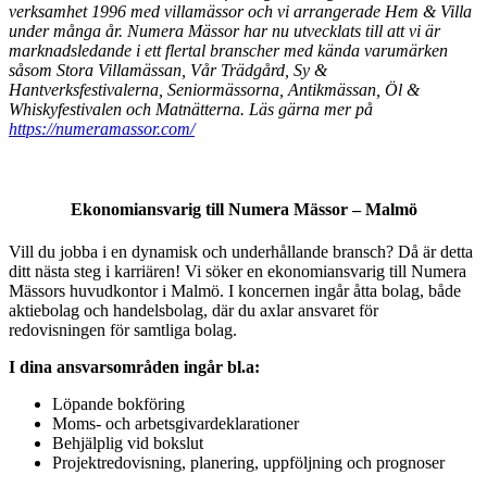
verksamhet 1996 med villamässor och vi arrangerade Hem & Villa
under många år. Numera Mässor har nu utvecklats till att vi är
marknadsledande i ett flertal branscher med kända varumärken
såsom Stora Villamässan, Vår Trädgård, Sy &
Hantverksfestivalerna, Seniormässorna, Antikmässan, Öl &
Whiskyfestivalen och Matnätterna. Läs gärna mer på
https://numeramassor.com/
Ekonomiansvarig till Numera Mässor – Malmö
Vill du jobba i en dynamisk och underhållande bransch? Då är detta
ditt nästa steg i karriären! Vi söker en ekonomiansvarig till Numera
Mässors huvudkontor i Malmö. I koncernen ingår åtta bolag, både
aktiebolag och handelsbolag, där du axlar ansvaret för
redovisningen för samtliga bolag.
I dina ansvarsområden ingår bl.a:
Löpande bokföring
Moms- och arbetsgivardeklarationer
Behjälplig vid bokslut
Projektredovisning, planering, uppföljning och prognoser