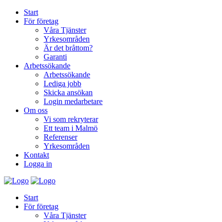
Start
För företag
Våra Tjänster
Yrkesområden
Är det bråttom?
Garanti
Arbetssökande
Arbetssökande
Lediga jobb
Skicka ansökan
Login medarbetare
Om oss
Vi som rekryterar
Ett team i Malmö
Referenser
Yrkesområden
Kontakt
Logga in
Start
För företag
Våra Tjänster