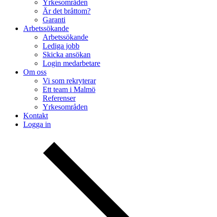
Yrkesområden
Är det bråttom?
Garanti
Arbetssökande
Arbetssökande
Lediga jobb
Skicka ansökan
Login medarbetare
Om oss
Vi som rekryterar
Ett team i Malmö
Referenser
Yrkesområden
Kontakt
Logga in