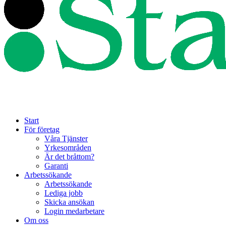
Start
För företag
Våra Tjänster
Yrkesområden
Är det bråttom?
Garanti
Arbetssökande
Arbetssökande
Lediga jobb
Skicka ansökan
Login medarbetare
Om oss