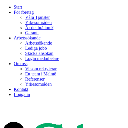
Start
För företag
Våra Tjänster
Yrkesområden
Är det bråttom?
Garanti
Arbetssökande
Arbetssökande
Lediga jobb
Skicka ansökan
Login medarbetare
Om oss
Vi som rekryterar
Ett team i Malmö
Referenser
Yrkesområden
Kontakt
Logga in