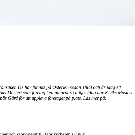
grönsaker. De har funnits på Österlen sedan 1888 och är idag ett
ks Musteri som företag i en naturnära miljö. Idag har Kiviks Musteri
s Gård för att uppleva företaget på plats. Läs mer på:
er och rapporterar till fabrikschefen i Kivik.