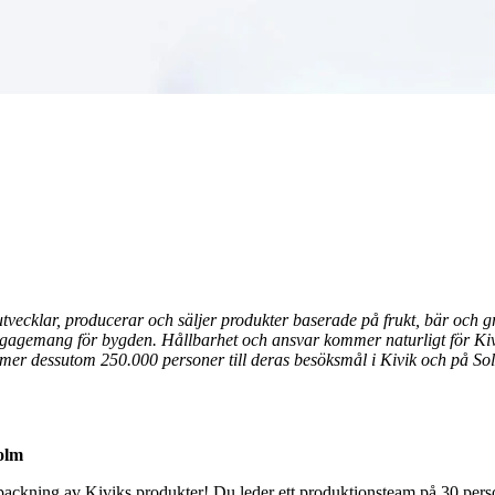
 utvecklar, producerar och säljer produkter baserade på frukt, bär och 
engagemang för bygden. Hållbarhet och ansvar kommer naturligt för Kivi
 dessutom 250.000 personer till deras besöksmål i Kivik och på Solnä
holm
ackning av Kiviks produkter! Du leder ett produktionsteam på 30 person