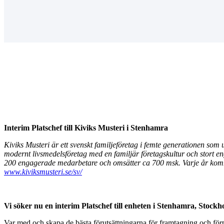
Interim Platschef till Kiviks Musteri i Stenhamra
Kiviks Musteri är ett svenskt familjeföretag i femte generationen som
modernt livsmedelsföretag med en familjär företagskultur och stort 
200 engagerade medarbetare och omsätter ca 700 msk. Varje år kommer
www.kiviksmusteri.se/sv/
Vi söker nu en interim Platschef till enheten i Stenhamra, Stock
Var med och skapa de bästa förutsättningarna för framtagning och förp