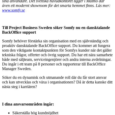
sina användare. Det svenska huvudkontoret ligger i Malmö där
även ett modernt showroom för det smarta hemmet finns. Läs mer:
www.somfy.se
Till Project Business Sweden söker Somfy nu en dansktalande
BackOffice support
Somfy behöver förstärka sin organisation med en självständig och
proaktiv dansktalande BackOffice support. Du kommer att fungera
som den viktigaste kontaktpunkten för Somfys kunder när det gäller
tekniska frågor, offerter och övrig support. Du har ett nära samarbete
både med säljteam, serviceingenjörer och andra interna avdelningar.
Du ingår i ett team på 8 personer och rapporterar till BackOffice
Manager Sweden.
Söker du en dynamisk och utmanande roll där du får stort ansvar
och kan utvecklas och växa i organisationen? Då är detta kanske ditt
nästa steg i karriären?
I dina ansvarsområden ingår:
Säkerställa hög kundnöjdhet