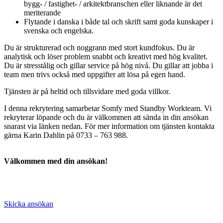
bygg- / fastighet- / arkitektbranschen eller liknande är det
meriterande
Flytande i danska i både tal och skrift samt goda kunskaper i
svenska och engelska.
Du är strukturerad och noggrann med stort kundfokus. Du är
analytisk och löser problem snabbt och kreativt med hög kvalitet.
Du är stresstålig och gillar service på hög nivå. Du gillar att jobba i
team men trivs också med uppgifter att lösa på egen hand.
Tjänsten är på heltid och tillsvidare med goda villkor.
I denna rekrytering samarbetar Somfy med Standby Workteam. Vi
rekryterar löpande och du är välkommen att sända in din ansökan
snarast via länken nedan. För mer information om tjänsten kontakta
gärna Karin Dahlin på 0733 – 763 988.
Välkommen med
din ansökan!
Skicka ansökan