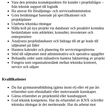
Vara den primära kontaktpunkten för kunder i projektfrågor –
från teknisk support till logistik
Ha ansvar för försäljnings- och serviceadministration
Göra beräkningar baserade på specifikationer och
projektplaner
Utarbeta tekniska ritningar
Hålla koll på nya projekt via databaser och proaktivt kontakta
beslutsfattare som arkitekter, konsulter, investerare och
entreprenörer
Analysera projektdatabaser och bidraga till att ge leads till
säljteamet på fältet
Hantera kalender och planering för serviceingenjörerna
Stöd till säljteamet med administrativa och operativa uppgifter
Behandla order samt månadsvis hantera fakturering av projekt
Fungera som organisationslänk mellan tekniska kontoret,
service och säljare
Kvalifikationer
Du har gymnasieutbildning (gärna inom el) eller ett par års
erfarenhet som elinstallatör eller motsvarande kunskaper.
Gärna erfarenhet av projektstöd eller kundsupport.
God teknisk kompetens. Har du erfarenhet av KNX och/eller
tekniska ritningar är det meriterande. Har du arbetat mot