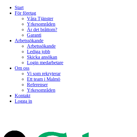
Start
För företag
Våra Tjänster
Yrkesområden
Är det bråttom?
Garanti
Arbetssökande
Arbetssökande
Lediga jobb
Skicka ansökan
Login medarbetare
Om oss
Vi som rekryterar
Ett team i Malmö
Referenser
Yrkesområden
Kontakt
Logga in