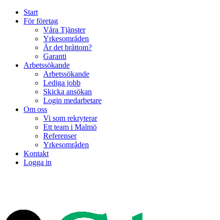
Start
För företag
Våra Tjänster
Yrkesområden
Är det bråttom?
Garanti
Arbetssökande
Arbetssökande
Lediga jobb
Skicka ansökan
Login medarbetare
Om oss
Vi som rekryterar
Ett team i Malmö
Referenser
Yrkesområden
Kontakt
Logga in