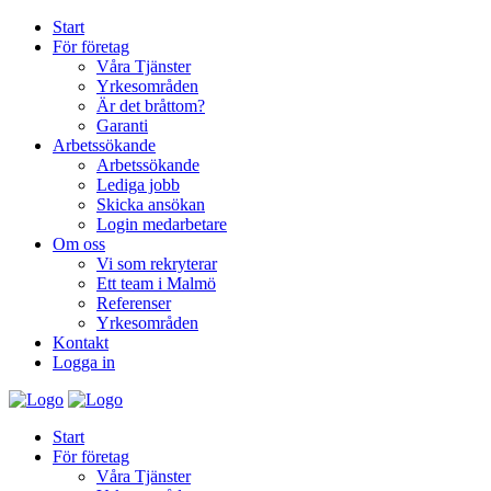
Start
För företag
Våra Tjänster
Yrkesområden
Är det bråttom?
Garanti
Arbetssökande
Arbetssökande
Lediga jobb
Skicka ansökan
Login medarbetare
Om oss
Vi som rekryterar
Ett team i Malmö
Referenser
Yrkesområden
Kontakt
Logga in
Start
För företag
Våra Tjänster