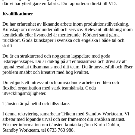
där vi har ytterligare en fabrik. Du rapporterar direkt till VD.
Kvalifikationer
Du har erfarenhet av liknande arbete inom produktionstillverkning.
Kunskap om maskinunderhåll och service. Relevant utbildning inom
kemiteknik eller livsmedel är meriterande. Körkort samt gärna
truckkort. Goda kunskaper i svenska och engelska i både tal och
skrift.
Du är en strukturerad och noggrann lagspelare med goda
ledaregenskaper. Du är duktig på att entusiasmera och drivs av att
uppnå resultat tillsammans med ditt team. Du är ansvarsfull och löser
problem snabbt och kreativt med hög kvalitet.
Du erbjuds ett intressant och omväxlande arbete i en liten och
flexibel organisation med stark teamkänsla. Goda
utvecklingsmöjligheter.
Tjänsten är på heltid och tillsvidare.
I denna rekrytering samarbetar Trikem med Standby Workteam. Vi
arbetar med löpande urval och ser framemot din ansökan snarast.
För mer information om tjänsten kontakta gärna Karin Dahlin,
Standby Workteam, tel 0733 763 988.