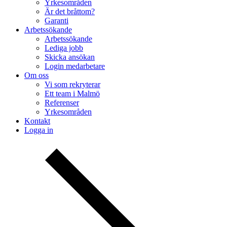
Yrkesområden
Är det bråttom?
Garanti
Arbetssökande
Arbetssökande
Lediga jobb
Skicka ansökan
Login medarbetare
Om oss
Vi som rekryterar
Ett team i Malmö
Referenser
Yrkesområden
Kontakt
Logga in