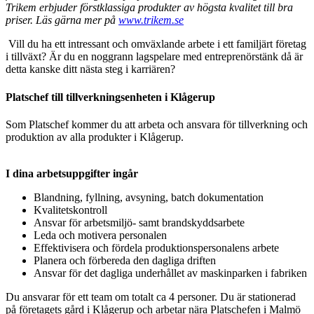
Trikem erbjuder förstklassiga produkter av högsta kvalitet till bra
priser. Läs gärna mer på
www.trikem.se
Vill du ha ett intressant och omväxlande arbete i ett familjärt företag
i tillväxt? Är du en noggrann lagspelare med entreprenörstänk då är
detta kanske ditt nästa steg i karriären?
Platschef till
tillverkningsenheten i Klågerup
Som Platschef kommer du att arbeta och ansvara för tillverkning och
produktion av alla produkter i Klågerup.
I dina arbetsuppgifter ingår
Blandning, fyllning, avsyning, batch dokumentation
Kvalitetskontroll
Ansvar för arbetsmiljö- samt brandskyddsarbete
Leda och motivera personalen
Effektivisera och fördela produktionspersonalens arbete
Planera och förbereda den dagliga driften
Ansvar för det dagliga underhållet av maskinparken i fabriken
Du ansvarar för ett team om totalt ca 4 personer. Du är stationerad
på företagets gård i Klågerup och arbetar nära Platschefen i Malmö