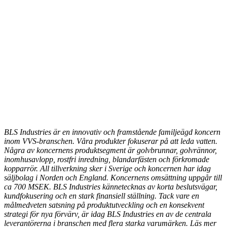
BLS Industries är en innovativ och framstående familjeägd koncern
inom VVS-branschen. Våra produkter fokuserar på att leda vatten.
Några av koncernens produktsegment är golvbrunnar, golvrännor,
inomhusavlopp, rostfri inredning, blandarfästen och förkromade
kopparrör. All tillverkning sker i Sverige och koncernen har idag
säljbolag i Norden och England. Koncernens omsättning uppgår till
ca 700 MSEK. BLS Industries kännetecknas av korta beslutsvägar,
kundfokusering och en stark finansiell ställning. Tack vare en
målmedveten satsning på produktutveckling och en konsekvent
strategi för nya förvärv, är idag BLS Industries en av de centrala
leverantörerna i branschen med flera starka varumärken. Läs mer