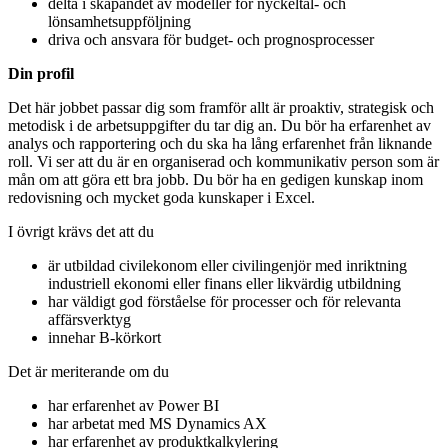
delta i skapandet av modeller för nyckeltal- och
lönsamhetsuppföljning
driva och ansvara för budget- och prognosprocesser
Din profil
Det här jobbet passar dig som framför allt är proaktiv, strategisk och
metodisk i de arbetsuppgifter du tar dig an. Du bör ha erfarenhet av
analys och rapportering och du ska ha lång erfarenhet från liknande
roll. Vi ser att du är en organiserad och kommunikativ person som är
mån om att göra ett bra jobb. Du bör ha en gedigen kunskap inom
redovisning och mycket goda kunskaper i Excel.
I övrigt krävs det att du
är utbildad civilekonom eller civilingenjör med inriktning
industriell ekonomi eller finans eller likvärdig utbildning
har väldigt god förståelse för processer och för relevanta
affärsverktyg
innehar B-körkort
Det är meriterande om du
har erfarenhet av Power BI
har arbetat med MS Dynamics AX
har erfarenhet av produktkalkylering