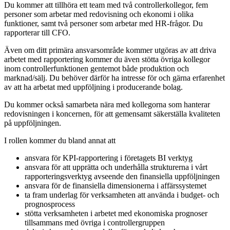
Du kommer att tillhöra ett team med två controllerkollegor, fem
personer som arbetar med redovisning och ekonomi i olika
funktioner, samt två personer som arbetar med HR-frågor. Du
rapporterar till CFO.
Även om ditt primära ansvarsområde kommer utgöras av att driva
arbetet med rapportering kommer du även stötta övriga kollegor
inom controllerfunktionen gentemot både produktion och
marknad/sälj. Du behöver därför ha intresse för och gärna erfarenhet
av att ha arbetat med uppföljning i producerande bolag.
Du kommer också samarbeta nära med kollegorna som hanterar
redovisningen i koncernen, för att gemensamt säkerställa kvaliteten
på uppföljningen.
I rollen kommer du bland annat att
ansvara för KPI-rapportering i företagets BI verktyg
ansvara för att upprätta och underhålla strukturerna i vårt
rapporteringsverktyg avseende den finansiella uppföljningen
ansvara för de finansiella dimensionerna i affärssystemet
ta fram underlag för verksamheten att använda i budget- och
prognosprocess
stötta verksamheten i arbetet med ekonomiska prognoser
tillsammans med övriga i controllergruppen