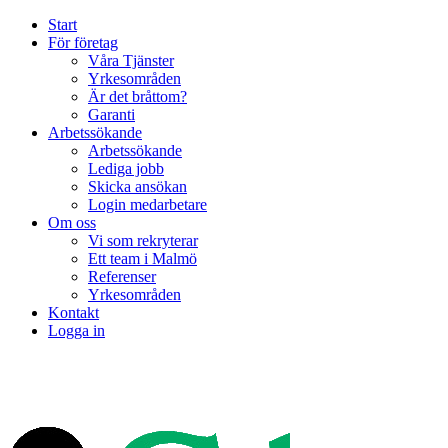
Start
För företag
Våra Tjänster
Yrkesområden
Är det bråttom?
Garanti
Arbetssökande
Arbetssökande
Lediga jobb
Skicka ansökan
Login medarbetare
Om oss
Vi som rekryterar
Ett team i Malmö
Referenser
Yrkesområden
Kontakt
Logga in