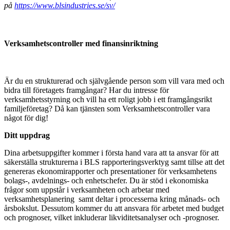
på
https://www.blsindustries.se/sv/
Verksamhetscontroller med finansinriktning
Är du en strukturerad och självgående person som vill vara med och
bidra till företagets framgångar? Har du intresse för
verksamhetsstyrning och vill ha ett roligt jobb i ett framgångsrikt
familjeföretag? Då kan tjänsten som Verksamhetscontroller vara
något för dig!
Ditt uppdrag
Dina arbetsuppgifter kommer i första hand vara att ta ansvar för att
säkerställa strukturerna i BLS rapporteringsverktyg samt tillse att det
genereras ekonomirapporter och presentationer för verksamhetens
bolags-, avdelnings- och enhetschefer. Du är stöd i ekonomiska
frågor som uppstår i verksamheten och arbetar med
verksamhetsplanering samt deltar i processerna kring månads- och
årsbokslut. Dessutom kommer du att ansvara för arbetet med budget
och prognoser, vilket inkluderar likviditetsanalyser och -prognoser.