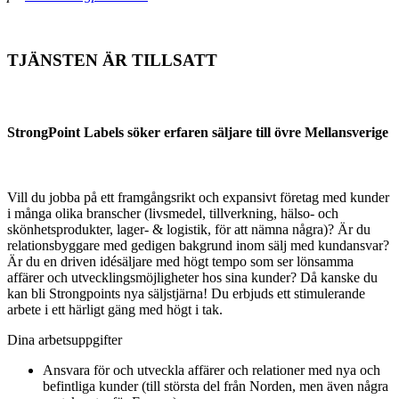
TJÄNSTEN ÄR TILLSATT
StrongPoint Labels söker erfaren säljare till övre Mellansverige
Vill du jobba på ett framgångsrikt och expansivt företag med kunder
i många olika branscher (livsmedel, tillverkning, hälso- och
skönhetsprodukter, lager- & logistik, för att nämna några)? Är du
relationsbyggare med gedigen bakgrund inom sälj med kundansvar?
Är du en driven idésäljare med högt tempo som ser lönsamma
affärer och utvecklingsmöjligheter hos sina kunder? Då kanske du
kan bli Strongpoints nya säljstjärna! Du erbjuds ett stimulerande
arbete i ett härligt gäng med högt i tak.
Dina arbetsuppgifter
Ansvara för och utveckla affärer och relationer med nya och
befintliga kunder (till största del från Norden, men även några