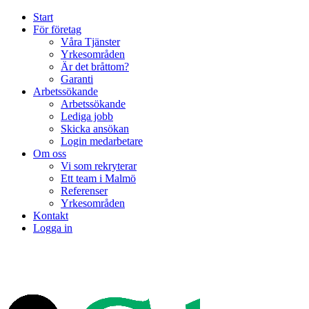
Start
För företag
Våra Tjänster
Yrkesområden
Är det bråttom?
Garanti
Arbetssökande
Arbetssökande
Lediga jobb
Skicka ansökan
Login medarbetare
Om oss
Vi som rekryterar
Ett team i Malmö
Referenser
Yrkesområden
Kontakt
Logga in