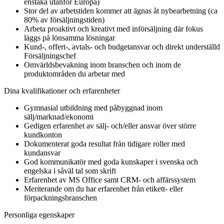
enstaka utanför Europa)
Stor del av arbetstiden kommer att ägnas åt nybearbetning (ca
80% av försäljningstiden)
Arbeta proaktivt och kreativt med införsäljning där fokus
läggs på lönsamma lösningar
Kund-, offert-, avtals- och budgetansvar och direkt underställd
Försäljningschef
Omvärldsbevakning inom branschen och inom de
produktområden du arbetar med
Dina kvalifikationer och erfarenheter
Gymnasial utbildning med påbyggnad inom
sälj/marknad/ekonomi
Gedigen erfarenhet av sälj- och/eller ansvar över större
kundkonton
Dokumenterat goda resultat från tidigare roller med
kundansvar
God kommunikatör med goda kunskaper i svenska och
engelska i såväl tal som skrift
Erfarenhet av MS Office samt CRM- och affärssystem
Meriterande om du har erfarenhet från etikett- eller
förpackningsbranschen
Personliga egenskaper