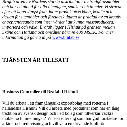
Brafab är en av Nordens största distributörer av trädgårdsmöbler
och har ett utbud för alla utemiljöer, smaker och trender. Vi strävar
efter att ligga längst fram inom produktutveckling, kvalité och
design för utemöbler och företagskulturen är präglad av en kreativ
entreprenörsanda som inser värdet i att kunna massproducera,
importera och växa. Brafab ligger i Hishult på gränsen mellan
Skåne och Halland och omsätter närmre 400 MSEK. För mer
information gå gärna in på
www.brafab.se
TJÄNSTEN ÄR TILLSATT
Business Controller till Brafab i Hishult
Vill du arbeta i ett framgångsrikt exportbolag med rötterna i
halländska Hishult? Vill du arbeta med produkter som har en lång
tradition av svensk design och i ett bolag som tillverkar vackra
möbler och inredningar? Vi letar efter dig som har god förståelse för
affärer och redovisning och vill vara en drivande kraft för