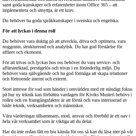
samt goda kunskaper och erfarenheter inom Office 365 – att
implementera och utnyttja, är ett krav.
Du behöver ha goda språkkunskaper i svenska och engelska.
För att lyckas i denna roll
Du behöver vara duktig på att utveckla, driva och optimera, vara
noggrann, strukturerad och analytisk. Du har god förståelse för
affärer och ekonomi.
För att trivas och lyckas hos oss behöver du vara service- och
affärsinriktad, prestigelös och trivas i en föränderlig miljö. Du
behöver vara självgående och ha god förmåga att skapa relationer
och förtroende internt och externt.
Stort intresse för vad som händer i omvärlden med ett ständigt fokus
på hur ny teknik kan förbättra vardagen för Kiviks Musteri behövs i
rollen och en framgångsfaktor är att förstå och vara intresserad av
både teknik, verksamheten och människor.
Våra värderingar tillsammans, mod, ansvar och förebild är ett nav i
hela vår verksamhet som är viktiga att du delar.
Har du inte redan fått en bra känsla för oss så kan du läsa mer på vår