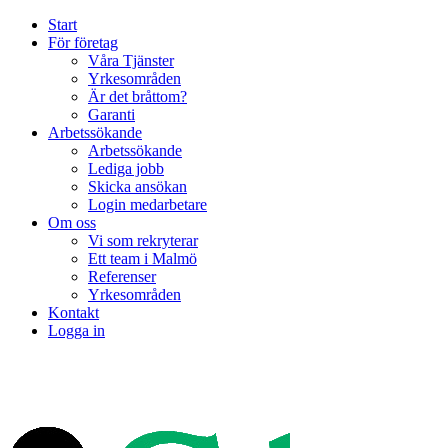
Start
För företag
Våra Tjänster
Yrkesområden
Är det bråttom?
Garanti
Arbetssökande
Arbetssökande
Lediga jobb
Skicka ansökan
Login medarbetare
Om oss
Vi som rekryterar
Ett team i Malmö
Referenser
Yrkesområden
Kontakt
Logga in