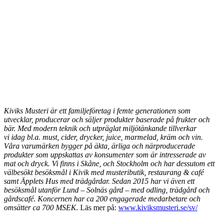
Kiviks Musteri är ett familjeföretag i femte generationen som
utvecklar, producerar och säljer produkter baserade på frukter och
bär. Med modern teknik och utpräglat miljötänkande tillverkar
vi idag bl.a. must, cider, drycker, juice, marmelad, kräm och vin.
Våra varumärken bygger på äkta, ärliga och närproducerade
produkter som uppskattas av konsumenter som är intresserade av
mat och dryck. Vi finns i Skåne, och Stockholm och har dessutom ett
välbesökt besöksmål i Kivik med musteributik, restaurang & café
samt Äpplets Hus med trädgårdar. Sedan 2015 har vi även ett
besöksmål utanför Lund – Solnäs gård – med odling, trädgård och
gårdscafé. Koncernen har ca 200 engagerade medarbetare och
omsätter ca 700 MSEK.
Läs mer på:
www.kiviksmusteri.se/sv/