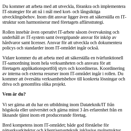
Du kommer att arbeta med att utveckla, förankra och implementera
IT-strategier för att nå i mål med kort- och långsiktiga
utvecklingsbehov. Inom ditt ansvar ligger även att säkerställa en IT-
struktur som harmoniserar med företagets affärsstrategi.
Rollen innebär även operativt IT-arbete såsom övervakning och
underhåll av IT-system samt övergripande ansvar för inköp av
hårdvaror samt licenser. Ansvar för att utveckla och dokumentera
policys och standarder inom IT-området ingår också.
Vidare kommer du att arbeta med att säkerställa en tvärfunktionell
IT-samordning inom hela verksamheten och ansvara för att
företagets applikationsportfölj styrs och koordineras. Koordinering
av interna och externa resurser inom IT-området ingår i rollen. Du
kommer att översätta verksamhetsbehov till konkreta lösningar och
driva och genomföra olika projekt.
Vem är du?
Vi ser gärna att du har en utbildning inom Datateknik/IT från
högskola eller universitet och gärna minst 3 års erfarenhet från en
liknande tjänst inom ett producerande företag.
Bred kompetens inom IT-området; både god förståelse för
nätverksarkitektur och klient/serverteknik inklusive molnstruktur