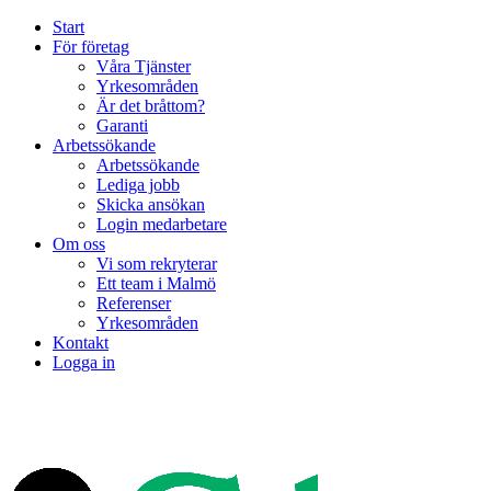
Start
För företag
Våra Tjänster
Yrkesområden
Är det bråttom?
Garanti
Arbetssökande
Arbetssökande
Lediga jobb
Skicka ansökan
Login medarbetare
Om oss
Vi som rekryterar
Ett team i Malmö
Referenser
Yrkesområden
Kontakt
Logga in