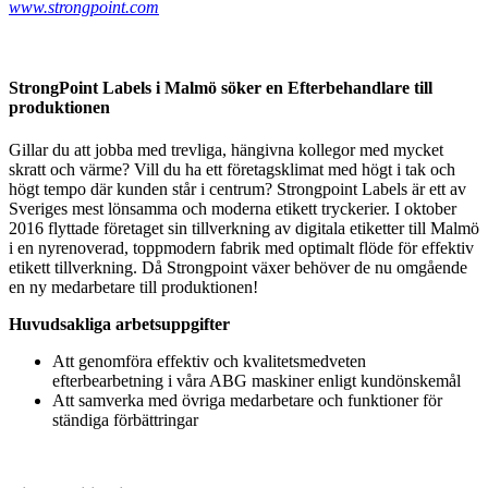
www.strongpoint.com
StrongPoint Labels i Malmö söker en Efterbehandlare till
produktionen
Gillar du att jobba med trevliga, hängivna kollegor med mycket
skratt och värme? Vill du ha ett företagsklimat med högt i tak och
högt tempo där kunden står i centrum? Strongpoint Labels är ett av
Sveriges mest lönsamma och moderna etikett tryckerier. I oktober
2016 flyttade företaget sin tillverkning av digitala etiketter till Malmö
i en nyrenoverad, toppmodern fabrik med optimalt flöde för effektiv
etikett tillverkning. Då Strongpoint växer behöver de nu omgående
en ny medarbetare till produktionen!
Huvudsakliga arbetsuppgifter
Att genomföra effektiv och kvalitetsmedveten
efterbearbetning i våra ABG maskiner enligt kundönskemål
Att samverka med övriga medarbetare och funktioner för
ständiga förbättringar