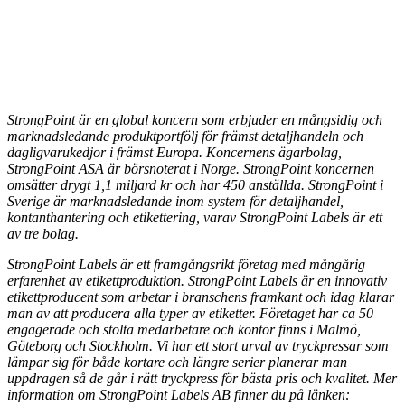
StrongPoint är en global koncern som erbjuder en mångsidig och
marknadsledande produktportfölj för främst detaljhandeln och
dagligvarukedjor i främst Europa. Koncernens ägarbolag,
StrongPoint ASA är börsnoterat i Norge. StrongPoint koncernen
omsätter drygt 1,1 miljard kr och har 450 anställda. StrongPoint i
Sverige är marknadsledande inom system för detaljhandel,
kontanthantering och etikettering, varav StrongPoint Labels är ett
av tre bolag.
StrongPoint Labels är ett framgångsrikt företag med mångårig
erfarenhet av etikettproduktion. StrongPoint Labels är en innovativ
etikettproducent som arbetar i branschens framkant och idag klarar
man av att producera alla typer av etiketter. Företaget har ca 50
engagerade och stolta medarbetare och kontor finns i Malmö,
Göteborg och Stockholm. Vi har ett stort urval av tryckpressar som
lämpar sig för både kortare och längre serier planerar man
uppdragen så de går i rätt tryckpress för bästa pris och kvalitet. Mer
information om StrongPoint Labels AB finner du på länken: