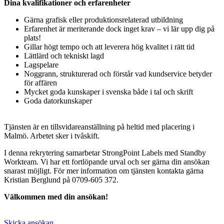
Dina kvalifikationer och erfarenheter
Gärna grafisk eller produktionsrelaterad utbildning
Erfarenhet är meriterande dock inget krav – vi lär upp dig på
plats!
Gillar högt tempo och att leverera hög kvalitet i rätt tid
Lättlärd och tekniskt lagd
Lagspelare
Noggrann, strukturerad och förstår vad kundservice betyder
för affären
Mycket goda kunskaper i svenska både i tal och skrift
Goda datorkunskaper
Tjänsten är en tillsvidareanställning på heltid med placering i
Malmö. Arbetet sker i tvåskift.
I denna rekrytering samarbetar StrongPoint Labels med Standby
Workteam. Vi har ett fortlöpande urval och ser gärna din ansökan
snarast möjligt. För mer information om tjänsten kontakta gärna
Kristian Berglund på 0709-605 372.
Välkommen med din ansökan!
Skicka ansökan