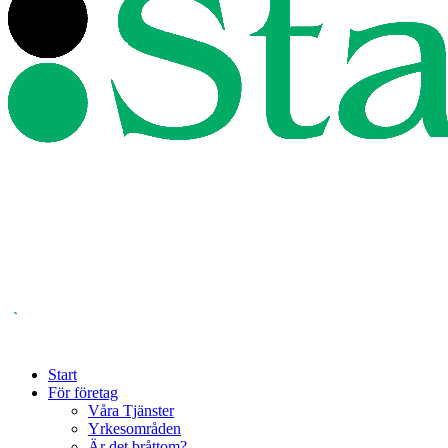
Start
För företag
Våra Tjänster
Yrkesområden
Är det bråttom?