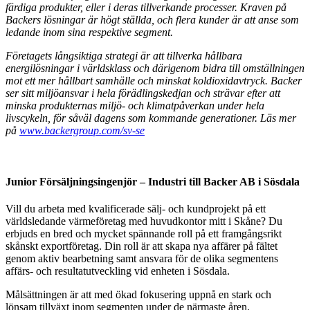
färdiga produkter, eller i deras tillverkande processer. Kraven på
Backers lösningar är högt ställda, och flera kunder är att anse som
ledande inom sina respektive segment.
Företagets långsiktiga strategi är att tillverka hållbara
energilösningar i världsklass och därigenom bidra till omställningen
mot ett mer hållbart samhälle och minskat koldioxidavtryck. Backer
ser sitt miljöansvar i hela förädlingskedjan och strävar efter att
minska produkternas miljö- och klimatpåverkan under hela
livscykeln, för såväl dagens som kommande generationer. Läs mer
på
www.backergroup.com/sv-se
Junior Försäljningsingenjör – Industri till Backer AB i Sösdala
Vill du arbeta med kvalificerade sälj- och kundprojekt på ett
världsledande värmeföretag med huvudkontor mitt i Skåne? Du
erbjuds en bred och mycket spännande roll på ett framgångsrikt
skånskt exportföretag. Din roll är att skapa nya affärer på fältet
genom aktiv bearbetning samt ansvara för de olika segmentens
affärs- och resultatutveckling vid enheten i Sösdala.
Målsättningen är att med ökad fokusering uppnå en stark och
lönsam tillväxt inom segmenten under de närmaste åren.