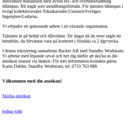
Individuell månadslön med avlöst res- och övertidsersättning
tillämpas. Bil ingår som anställningsförmån. För tjänsten tillämpas i
övrigt kollektivavtalet Teknikavtalet-Unionen/Sveriges
Ingenjörer/Ledarna.
Vi erbjuder ett spännande arbete i en växande organisation.
Tjänsten är på heltid och tillsvidare. De dagar då du reser utgår du
hemifrån, du förväntas vara på kontoret i Sösdala ca 2 dgr/vecka.
I denna rekrytering samarbetar Backer AB med Standby Workteam.
Vi arbetar med löpande urval och ber dig därför att skicka in din
ansökan snarast via länken. För mer information kontakta gärna
Karin Dahlin, Standby Workteam, tel. 0733 763 988.
Välkommen med din ansökan!
Skicka ansökan
lediga jobb