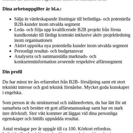
Dina arbetsuppgifter är bl.a.:
Sälja in värdeskapande lösningar till befintliga- och potentiella
B2B-kunder inom utvalda segment
Leda- och följa upp kvalificerade B2B projekt från första
kundkontakt till färdigt kontrakt inklusive aktiv projektledning
inom organisationen
Aktivt uppsöka nya potentiella kunder inom utvalda segment
Personligt resultat- och budgetansvar
Analysera och sammanställa marknads- och
konkurrentinformation avseende respektive affärssegment
Din profil
Du har minst tre års erfarenhet från B2B- försäljning samt ett stort
tekniskt intresse och god teknisk förståelse. Mycket goda kunskaper
i engelska.
Som person är du strukturerad och målmedveten, du har lätt för att
samarbeta och besitter ett gott affärsmannaskap samt har en stark
inre drivkraft. Stor vikt kommer att läggas vid dina personliga
egenskaper och hittills uppnådda resultat.
Antal resdagar per år uppgår till ca 100. Körkort erfordras.