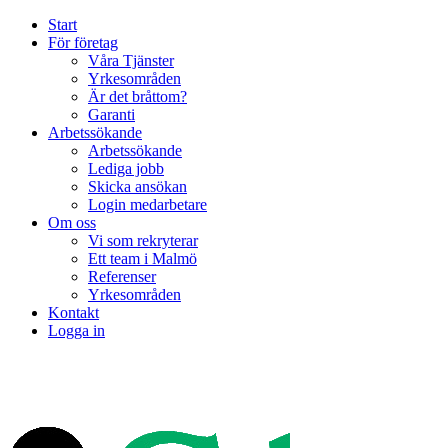
Start
För företag
Våra Tjänster
Yrkesområden
Är det bråttom?
Garanti
Arbetssökande
Arbetssökande
Lediga jobb
Skicka ansökan
Login medarbetare
Om oss
Vi som rekryterar
Ett team i Malmö
Referenser
Yrkesområden
Kontakt
Logga in