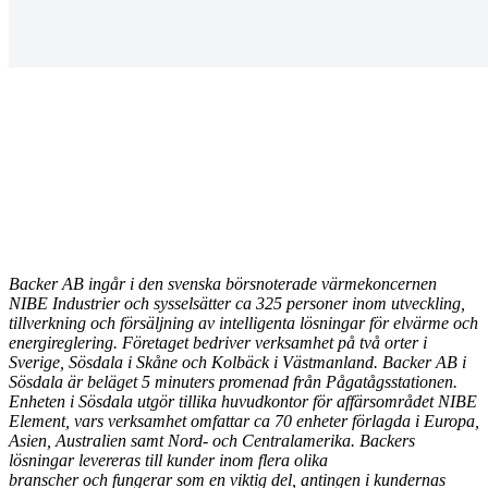
Backer AB ingår i den svenska börsnoterade värmekoncernen
NIBE Industrier och sysselsätter ca 325 personer inom utveckling,
tillverkning och försäljning av intelligenta lösningar för elvärme och
energireglering. Företaget bedriver verksamhet på två orter i
Sverige, Sösdala i Skåne och Kolbäck i Västmanland. Backer AB i
Sösdala är beläget 5 minuters promenad från Pågatågsstationen.
Enheten i Sösdala utgör tillika huvudkontor för affärsområdet NIBE
Element, vars verksamhet omfattar ca 70 enheter förlagda i Europa,
Asien, Australien samt Nord- och Centralamerika. Backers
lösningar levereras till kunder inom flera olika
branscher och fungerar som en viktig del, antingen i kundernas