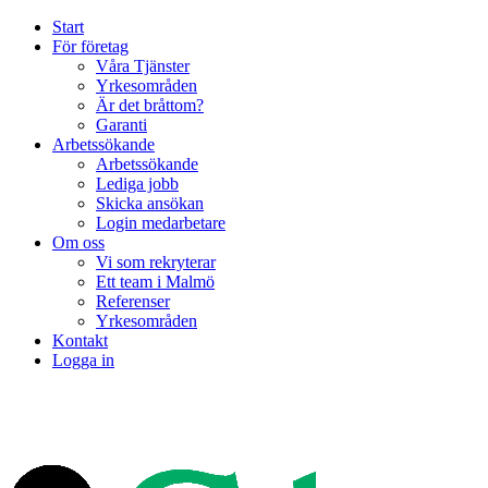
Start
För företag
Våra Tjänster
Yrkesområden
Är det bråttom?
Garanti
Arbetssökande
Arbetssökande
Lediga jobb
Skicka ansökan
Login medarbetare
Om oss
Vi som rekryterar
Ett team i Malmö
Referenser
Yrkesområden
Kontakt
Logga in