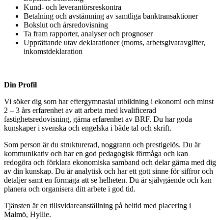
Kund- och leverantörsreskontra
Betalning och avstämning av samtliga banktransaktioner
Bokslut och årsredovisning
Ta fram rapporter, analyser och prognoser
Upprättande utav deklarationer (moms, arbetsgivaravgifter,
inkomstdeklaration
Din Profil
Vi söker dig som har eftergymnasial utbildning i ekonomi och minst
2 – 3 års erfarenhet av att arbeta med kvalificerad
fastighetsredovisning, gärna erfarenhet av BRF. Du har goda
kunskaper i svenska och engelska i både tal och skrift.
Som person är du strukturerad, noggrann och prestigelös. Du är
kommunikativ och har en god pedagogisk förmåga och kan
redogöra och förklara ekonomiska samband och delar gärna med dig
av din kunskap. Du är analytisk och har ett gott sinne för siffror och
detaljer samt en förmåga att se helheten. Du är självgående och kan
planera och organisera ditt arbete i god tid.
Tjänsten är en tillsvidareanställning på heltid med placering i
Malmö, Hyllie.