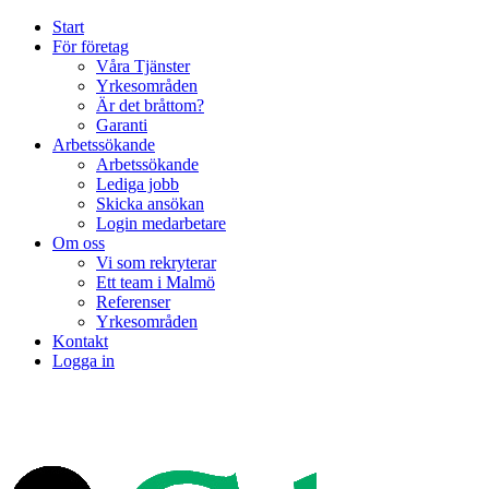
Start
För företag
Våra Tjänster
Yrkesområden
Är det bråttom?
Garanti
Arbetssökande
Arbetssökande
Lediga jobb
Skicka ansökan
Login medarbetare
Om oss
Vi som rekryterar
Ett team i Malmö
Referenser
Yrkesområden
Kontakt
Logga in