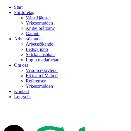
Start
För företag
Våra Tjänster
Yrkesområden
Är det bråttom?
Garanti
Arbetssökande
Arbetssökande
Lediga jobb
Skicka ansökan
Login medarbetare
Om oss
Vi som rekryterar
Ett team i Malmö
Referenser
Yrkesområden
Kontakt
Logga in