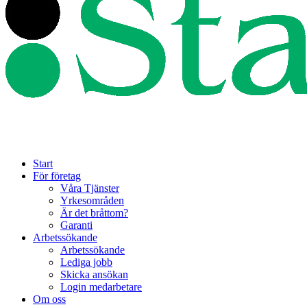
Start
För företag
Våra Tjänster
Yrkesområden
Är det bråttom?
Garanti
Arbetssökande
Arbetssökande
Lediga jobb
Skicka ansökan
Login medarbetare
Om oss