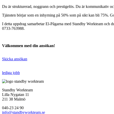
Du är strukturerad, noggrann och prestigelös. Du är kommunikativ och t
Tjänsten börjar som en inhyrning på 50% som på sikt kan bli 75%. Goda
I detta uppdrag samarbetar El-Pågarna med Standby Workteam och du
0733-763988.
Välkommen med din ansökan!
Skicka ansökan
lediga jobb
Standby Workteam
Lilla Nygatan 11
211 38 Malmö
040-23 24 90
info@standbyworkteam.se