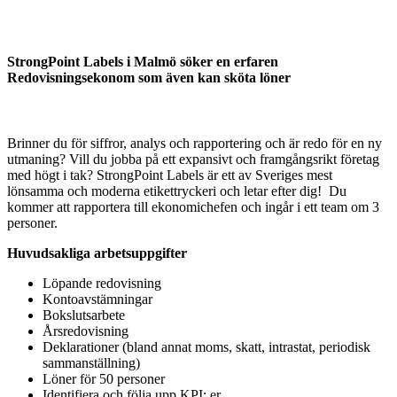
StrongPoint Labels i Malmö söker en erfaren
Redovisningsekonom
som även kan sköta löner
Brinner du för siffror, analys och rapportering och är redo för en ny
utmaning? Vill du jobba på ett expansivt och framgångsrikt företag
med högt i tak? StrongPoint Labels är ett av Sveriges mest
lönsamma och moderna etikettryckeri och letar efter dig! Du
kommer att rapportera till ekonomichefen och ingår i ett team om 3
personer.
Huvudsakliga arbetsuppgifter
Löpande redovisning
Kontoavstämningar
Bokslutsarbete
Årsredovisning
Deklarationer (bland annat moms, skatt, intrastat, periodisk
sammanställning)
Löner för 50 personer
Identifiera och följa upp KPI: er