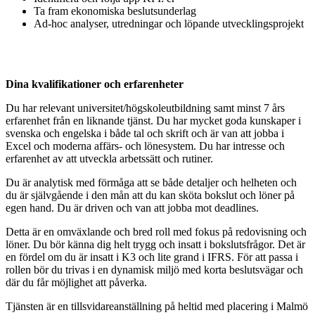
Ta fram ekonomiska beslutsunderlag
Ad-hoc analyser, utredningar och löpande utvecklingsprojekt
Dina kvalifikationer och erfarenheter
Du har relevant universitet/högskoleutbildning samt minst 7 års
erfarenhet från en liknande tjänst. Du har mycket goda kunskaper i
svenska och engelska i både tal och skrift och är van att jobba i
Excel och moderna affärs- och lönesystem. Du har intresse och
erfarenhet av att utveckla arbetssätt och rutiner.
Du är analytisk med förmåga att se både detaljer och helheten och
du är självgående i den mån att du kan sköta bokslut och löner på
egen hand. Du är driven och van att jobba mot deadlines.
Detta är en omväxlande och bred roll med fokus på redovisning och
löner. Du bör känna dig helt trygg och insatt i bokslutsfrågor. Det är
en fördel om du är insatt i K3 och lite grand i IFRS. För att passa i
rollen bör du trivas i en dynamisk miljö med korta beslutsvägar och
där du får möjlighet att påverka.
Tjänsten är en tillsvidareanställning på heltid med placering i Malmö