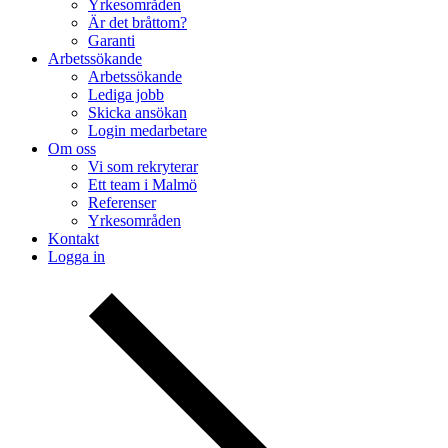
Yrkesområden
Är det bråttom?
Garanti
Arbetssökande
Arbetssökande
Lediga jobb
Skicka ansökan
Login medarbetare
Om oss
Vi som rekryterar
Ett team i Malmö
Referenser
Yrkesområden
Kontakt
Logga in