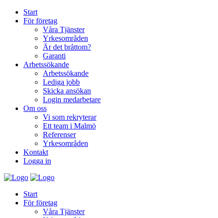
Start
För företag
Våra Tjänster
Yrkesområden
Är det bråttom?
Garanti
Arbetssökande
Arbetssökande
Lediga jobb
Skicka ansökan
Login medarbetare
Om oss
Vi som rekryterar
Ett team i Malmö
Referenser
Yrkesområden
Kontakt
Logga in
Start
För företag
Våra Tjänster