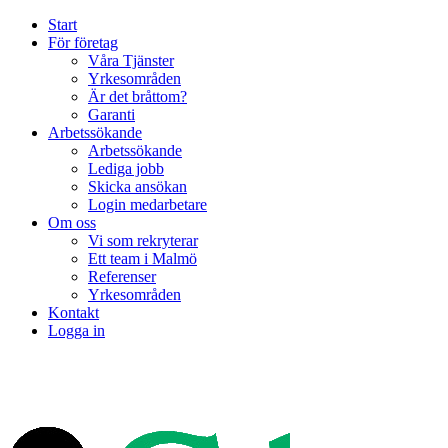
Start
För företag
Våra Tjänster
Yrkesområden
Är det bråttom?
Garanti
Arbetssökande
Arbetssökande
Lediga jobb
Skicka ansökan
Login medarbetare
Om oss
Vi som rekryterar
Ett team i Malmö
Referenser
Yrkesområden
Kontakt
Logga in