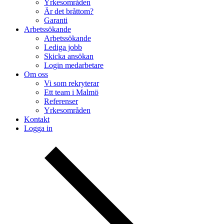
Yrkesområden
Är det bråttom?
Garanti
Arbetssökande
Arbetssökande
Lediga jobb
Skicka ansökan
Login medarbetare
Om oss
Vi som rekryterar
Ett team i Malmö
Referenser
Yrkesområden
Kontakt
Logga in