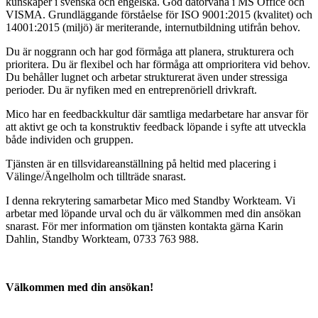
kunskaper i svenska och engelska. God datorvana i MS Office och
VISMA. Grundläggande förståelse för ISO 9001:2015 (kvalitet) och
14001:2015 (miljö) är meriterande, internutbildning utifrån behov.
Du är noggrann och har god förmåga att planera, strukturera och
prioritera. Du är flexibel och har förmåga att omprioritera vid behov.
Du behåller lugnet och arbetar strukturerat även under stressiga
perioder. Du är nyfiken med en entreprenöriell drivkraft.
Mico har en feedbackkultur där samtliga medarbetare har ansvar för
att aktivt ge och ta konstruktiv feedback löpande i syfte att utveckla
både individen och gruppen.
Tjänsten är en tillsvidareanställning på heltid med placering i
Välinge/Ängelholm och tillträde snarast.
I denna rekrytering samarbetar Mico med Standby Workteam. Vi
arbetar med löpande urval och du är välkommen med din ansökan
snarast. För mer information om tjänsten kontakta gärna Karin
Dahlin, Standby Workteam, 0733 763 988.
Välkommen med din ansökan!