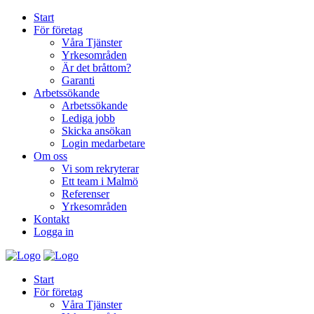
Start
För företag
Våra Tjänster
Yrkesområden
Är det bråttom?
Garanti
Arbetssökande
Arbetssökande
Lediga jobb
Skicka ansökan
Login medarbetare
Om oss
Vi som rekryterar
Ett team i Malmö
Referenser
Yrkesområden
Kontakt
Logga in
Start
För företag
Våra Tjänster