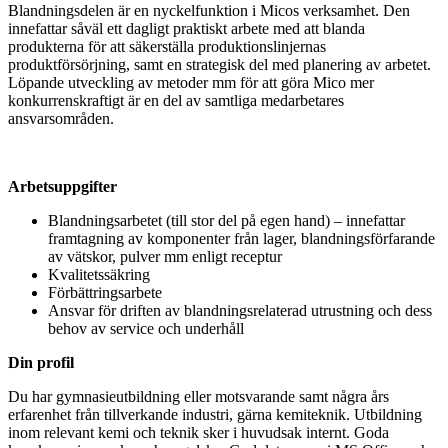
Blandningsdelen är en nyckelfunktion i Micos verksamhet. Den
innefattar såväl ett dagligt praktiskt arbete med att blanda
produkterna för att säkerställa produktionslinjernas
produktförsörjning, samt en strategisk del med planering av arbetet.
Löpande utveckling av metoder mm för att göra Mico mer
konkurrenskraftigt är en del av samtliga medarbetares
ansvarsområden.
Arbetsuppgifter
Blandningsarbetet (till stor del på egen hand) – innefattar
framtagning av komponenter från lager, blandningsförfarande
av vätskor, pulver mm enligt receptur
Kvalitetssäkring
Förbättringsarbete
Ansvar för driften av blandningsrelaterad utrustning och dess
behov av service och underhåll
Din profil
Du har gymnasieutbildning eller motsvarande samt några års
erfarenhet från tillverkande industri, gärna kemiteknik. Utbildning
inom relevant kemi och teknik sker i huvudsak internt. Goda