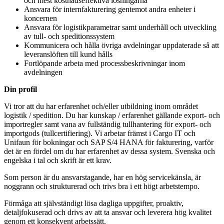
och mest kostnadseffektiva lösningarna
Ansvara för internfakturering gentemot andra enheter i
koncernen
Ansvara för logistikparametrar samt underhåll och utveckling
av tull- och speditionssystem
Kommunicera och hålla övriga avdelningar uppdaterade så att
leveranslöften till kund hålls
Fortlöpande arbeta med processbeskrivningar inom
avdelningen
Din profil
Vi tror att du har erfarenhet och/eller utbildning inom området
logistik / spedition. Du har kunskap / erfarenhet gällande export- och
importregler samt vana av fullständig tullhantering för export- och
importgods (tullcertifiering). Vi arbetar främst i Cargo IT och
Unifaun för bokningar och SAP S/4 HANA för fakturering, varför
det är en fördel om du har erfarenhet av dessa system. Svenska och
engelska i tal och skrift är ett krav.
Som person är du ansvarstagande, har en hög servicekänsla, är
noggrann och strukturerad och trivs bra i ett högt arbetstempo.
Förmåga att självständigt lösa dagliga uppgifter, proaktiv,
detaljfokuserad och drivs av att ta ansvar och leverera hög kvalitet
genom ett konsekvent arbetssätt.