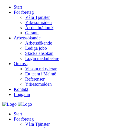
Start
För företag
Våra Tjänster
Yrkesområden
Är det bråttom?
Garanti
Arbetssökande
Arbetssökande
Lediga jobb
Skicka ansökan
Login medarbetare
Om oss
Vi som rekryterar
Ett team i Malmö
Referenser
Yrkesområden
Kontakt
Logga in
Start
För företag
Våra Tjänster