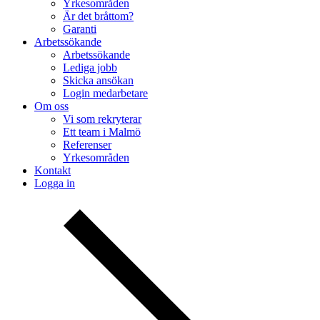
Yrkesområden
Är det bråttom?
Garanti
Arbetssökande
Arbetssökande
Lediga jobb
Skicka ansökan
Login medarbetare
Om oss
Vi som rekryterar
Ett team i Malmö
Referenser
Yrkesområden
Kontakt
Logga in