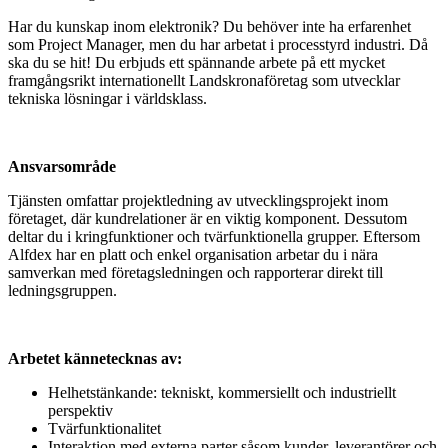
Har du kunskap inom elektronik? Du behöver inte ha erfarenhet
som Project Manager, men du har arbetat i processtyrd industri. Då
ska du se hit! Du erbjuds ett spännande arbete på ett mycket
framgångsrikt internationellt Landskronaföretag som utvecklar
tekniska lösningar i världsklass.
Ansvarsområde
Tjänsten omfattar projektledning av utvecklingsprojekt inom
företaget, där kundrelationer är en viktig komponent. Dessutom
deltar du i kringfunktioner och tvärfunktionella grupper. Eftersom
Alfdex har en platt och enkel organisation arbetar du i nära
samverkan med företagsledningen och rapporterar direkt till
ledningsgruppen.
Arbetet kännetecknas av:
Helhetstänkande: tekniskt, kommersiellt och industriellt
perspektiv
Tvärfunktionalitet
Interaktion med externa parter såsom kunder, leverantörer och