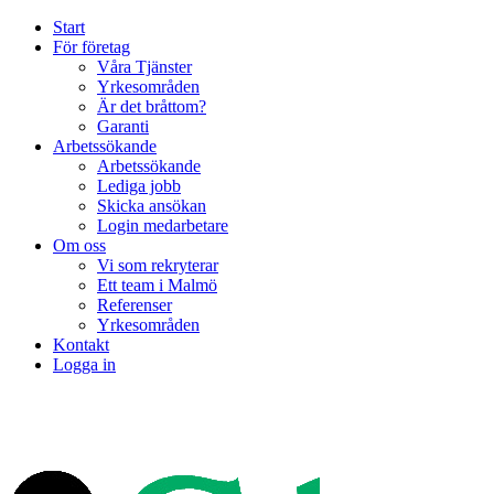
Start
För företag
Våra Tjänster
Yrkesområden
Är det bråttom?
Garanti
Arbetssökande
Arbetssökande
Lediga jobb
Skicka ansökan
Login medarbetare
Om oss
Vi som rekryterar
Ett team i Malmö
Referenser
Yrkesområden
Kontakt
Logga in