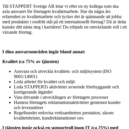
Till STAPPERT Sverige AB letar vi efter en ny kollega som ska
axla ansvaret för företagets kvalitetsarbete. Har du några års
erfarenhet av kvalitetsarbete och tycker det är spännande att jobba
med produkter i rostfritt stål på ett internationellt företag? Då är detta
kanske ditt nästa steg i karriären! Du erbjuds en omväxlande roll i ett
växande företag.
I dina ansvarsområden ingår bland annat:
Kvalitet (ca 75% av tjänsten)
Ansvara och utveckla kvalitets- och miljösystem (ISO
9001/14001)
Leda arbetet för kvalitet och miljö
Leda STAPPERTs aktiviteter avseende förebyggande och
korrigerande åtgärder
Vara drivande i utvecklingen av företagets processer
Hantera företagets reklamationsaktiviteter gentemot kunder
och leverantörer
Regelbundet redovisa verksamhetens prestation, såsom
kvalitetsbrister, kundreklamationer osv.
I tjänsten ingår också en supportroll inom IT (ca 25%) med