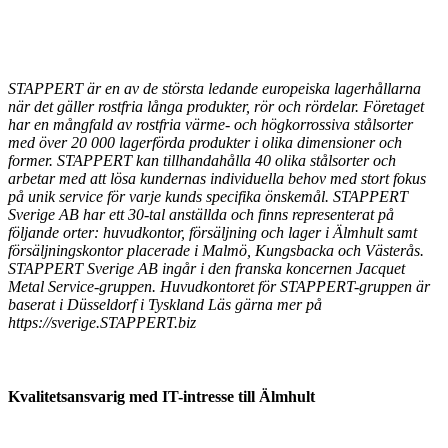
STAPPERT är en av de största ledande europeiska lagerhållarna
när det gäller rostfria långa produkter, rör och rördelar. Företaget
har en mångfald av rostfria värme- och högkorrossiva stålsorter
med över 20 000 lagerförda produkter i olika dimensioner och
former. STAPPERT kan tillhandahålla 40 olika stålsorter och
arbetar med att lösa kundernas individuella behov med stort fokus
på unik service för varje kunds specifika önskemål. STAPPERT
Sverige AB har ett 30-tal anställda och finns representerat på
följande orter: huvudkontor, försäljning och lager i Älmhult samt
försäljningskontor placerade i Malmö, Kungsbacka och Västerås.
STAPPERT Sverige AB ingår i den franska koncernen Jacquet
Metal Service-gruppen. Huvudkontoret för STAPPERT-gruppen är
baserat i Düsseldorf i Tyskland Läs gärna mer på
https://sverige.STAPPERT.biz
Kvalitetsansvarig med IT-intresse till
Älmhult