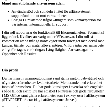
bland annat följande ansvarsområden:
Användarstöd och spindeln i nätet för affärssystemet –
supportfunktion ut mot verksamheten
Övriga IT relaterade frågor –fungera som kontaktperson för
vår interna, internationella IT support
I din roll rapporterar du funktionellt till Ekonomichefen. Formellt så
ligger dock Kvalitetsansvarig under VDs ansvar. I din roll så
kommer du att ha många kontaktytor inom företaget men också med
kunder, tjänste- och materialleverantörer. Vi förväntar oss samarbete
enligt företagets värderingar: Långsiktighet, Ansvarstagande,
Öppenhet och Resultat.
Din profil
Du har minst gymnasieutbildning samt gärna någon påbyggnad och
några års erfarenhet av kvalitetsarbete. Meriterande med erfarenhet
inom stålbranschen. Du har goda kunskaper i svenska och engelska
i både tal och skrift. Du har ett stort IT-intresse och goda färdigheter
i MS Office samt gärna erfarenheter som t ex key-user i affärssystem
(STAPPERT arbetar idag i affärssystemet Jeeves).