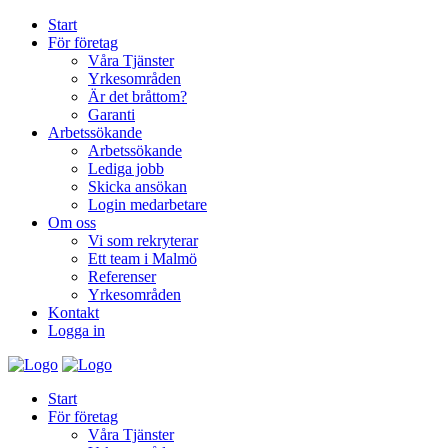
Start
För företag
Våra Tjänster
Yrkesområden
Är det bråttom?
Garanti
Arbetssökande
Arbetssökande
Lediga jobb
Skicka ansökan
Login medarbetare
Om oss
Vi som rekryterar
Ett team i Malmö
Referenser
Yrkesområden
Kontakt
Logga in
Start
För företag
Våra Tjänster