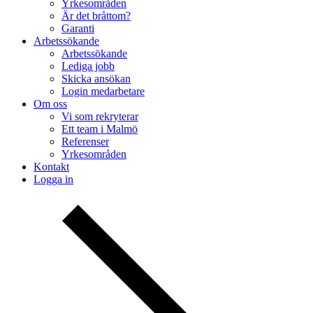
Yrkesområden
Är det bråttom?
Garanti
Arbetssökande
Arbetssökande
Lediga jobb
Skicka ansökan
Login medarbetare
Om oss
Vi som rekryterar
Ett team i Malmö
Referenser
Yrkesområden
Kontakt
Logga in