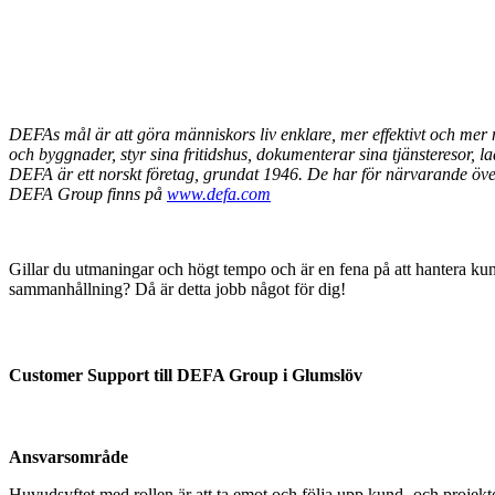
DEFAs mål är att göra människors liv enklare, mer effektivt och mer 
och byggnader, styr sina fritidshus, dokumenterar sina tjänsteresor, 
DEFA är ett norskt företag, grundat 1946. De har för närvarande över
DEFA Group finns på
www.defa.com
Gillar du utmaningar och högt tempo och är en fena på att hantera kun
sammanhållning? Då är detta jobb något för dig!
Customer Support till DEFA Group i Glumslöv
Ansvarsområde
Huvudsyftet med rollen är att ta emot och följa upp kund- och projekt