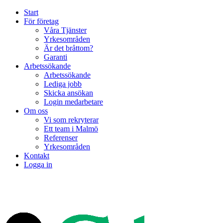
Start
För företag
Våra Tjänster
Yrkesområden
Är det bråttom?
Garanti
Arbetssökande
Arbetssökande
Lediga jobb
Skicka ansökan
Login medarbetare
Om oss
Vi som rekryterar
Ett team i Malmö
Referenser
Yrkesområden
Kontakt
Logga in