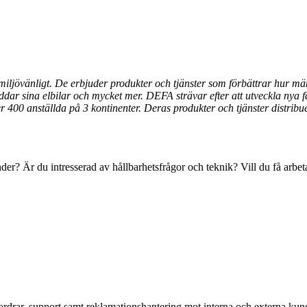
miljövänligt. De erbjuder produkter och tjänster som förbättrar hur mä
laddar sina elbilar och mycket mer. DEFA strävar efter att utveckla nya 
 400 anställda på 3 kontinenter. Deras produkter och tjänster distribu
der? Är du intresserad av hållbarhetsfrågor och teknik? Vill du få arbet
ordrar, support samt reklamationshantering mot interna och externa kun