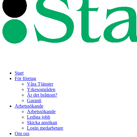
Start
För företag
Våra Tjänster
Yrkesområden
Är det bråttom?
Garanti
Arbetssökande
Arbetssökande
Lediga jobb
Skicka ansökan
Login medarbetare
Om oss