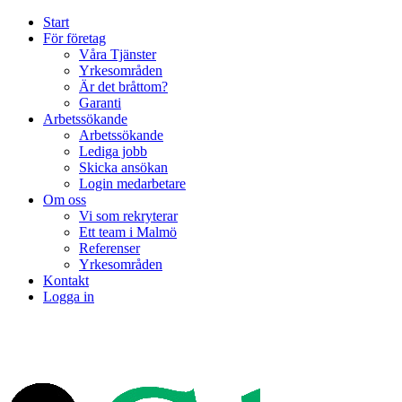
Start
För företag
Våra Tjänster
Yrkesområden
Är det bråttom?
Garanti
Arbetssökande
Arbetssökande
Lediga jobb
Skicka ansökan
Login medarbetare
Om oss
Vi som rekryterar
Ett team i Malmö
Referenser
Yrkesområden
Kontakt
Logga in