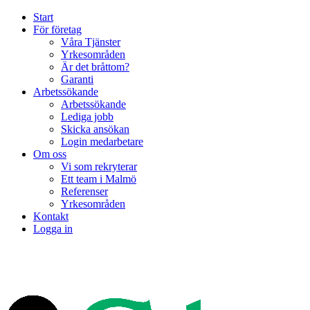
Start
För företag
Våra Tjänster
Yrkesområden
Är det bråttom?
Garanti
Arbetssökande
Arbetssökande
Lediga jobb
Skicka ansökan
Login medarbetare
Om oss
Vi som rekryterar
Ett team i Malmö
Referenser
Yrkesområden
Kontakt
Logga in