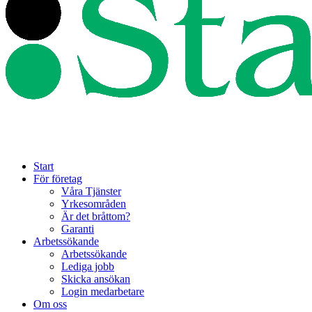
Start
För företag
Våra Tjänster
Yrkesområden
Är det bråttom?
Garanti
Arbetssökande
Arbetssökande
Lediga jobb
Skicka ansökan
Login medarbetare
Om oss