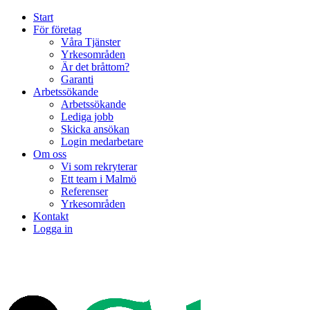
Start
För företag
Våra Tjänster
Yrkesområden
Är det bråttom?
Garanti
Arbetssökande
Arbetssökande
Lediga jobb
Skicka ansökan
Login medarbetare
Om oss
Vi som rekryterar
Ett team i Malmö
Referenser
Yrkesområden
Kontakt
Logga in