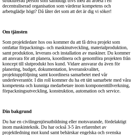
strukturerad person som samtidigt trivs med att arbeta i en
decentraliserad organisation som värderar kompetens och
arbetsglädje högt? Då låter det som att det är dig vi söker!
Om tjänsten
Som projektledare hos oss kommer du att få driva projekt som
omfattar förpacknings- och maskinutveckling, materialproduktion,
samt produktion, leverans och installation av maskiner. Du kommer
att ansvara för att planera, koordinera och genomföra projekten från
koncept till slutprodukt hos kund. Vidare ansvarar du även för
planering, budget, dokumentation, leveranskvalitet,
projektuppföljning samt koordinera samarbetet med vår
underleverantör. I din roll kommer du ha ett tätt samarbete med våra
kompetenta och kunniga medarbetare inom komponenttillverkning,
förpackningsutveckling, konstruktion, automation och service.
Din bakgrund
Du har en civilingenjörsutbildning eller motsvarande, fördelaktigt
inom maskinteknik. Du har också 3-5 års erfarenhet av
projektledning mot kund samt behärskar engelska och svenska