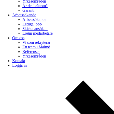
Yrkesområden
Är det bråttom?
Garanti
Arbetssökande
Arbetssökande
Lediga jobb
Skicka ansökan
Login medarbetare
Om oss
Vi som rekryterar
Ett team i Malmö
Referenser
Yrkesområden
Kontakt
Logga in