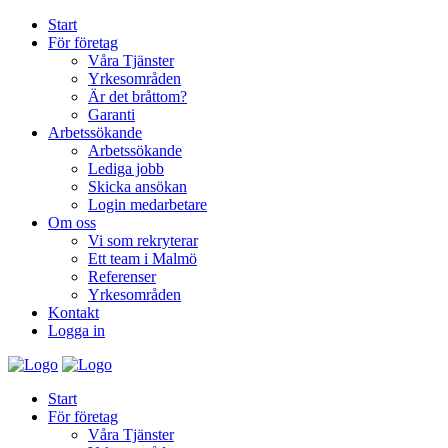
Start
För företag
Våra Tjänster
Yrkesområden
Är det bråttom?
Garanti
Arbetssökande
Arbetssökande
Lediga jobb
Skicka ansökan
Login medarbetare
Om oss
Vi som rekryterar
Ett team i Malmö
Referenser
Yrkesområden
Kontakt
Logga in
Start
För företag
Våra Tjänster