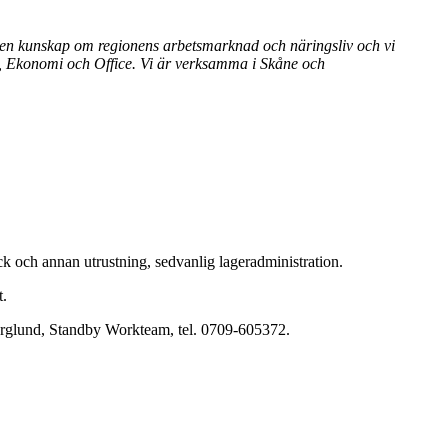
igen kunskap om regionens arbetsmarknad och näringsliv och vi
lj, Ekonomi och Office. Vi är verksamma i Skåne och
ck och annan utrustning, sedvanlig lageradministration.
t.
erglund, Standby Workteam, tel. 0709-605372.