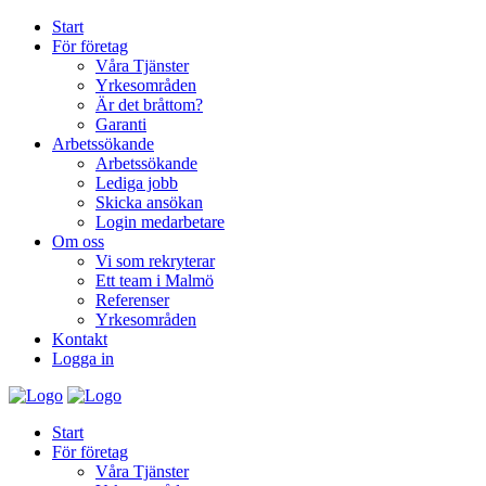
Start
För företag
Våra Tjänster
Yrkesområden
Är det bråttom?
Garanti
Arbetssökande
Arbetssökande
Lediga jobb
Skicka ansökan
Login medarbetare
Om oss
Vi som rekryterar
Ett team i Malmö
Referenser
Yrkesområden
Kontakt
Logga in
Start
För företag
Våra Tjänster