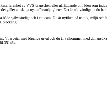
rkeserfarenhet av VVS-branschen eller närliggande områden som industri, i
 det gäller att skapa nya affärsmöjligheter. Det är nödvändigt att du har
a både självständigt och i ett team. Du är nyfiken på teknik, miljö och hå
Utveckling.
. Vi arbetar med löpande urval och du är välkommen med din ansökan s
766-351464.