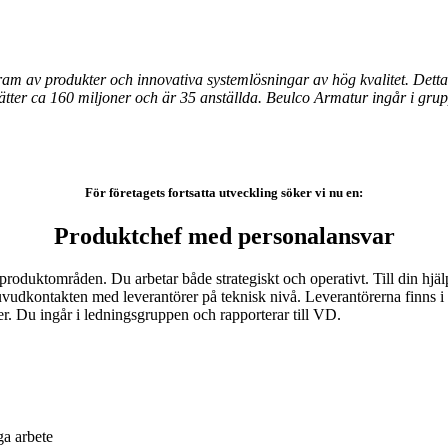
m av produkter och innovativa systemlösningar av hög kvalitet. Detta
ätter ca 160 miljoner och är 35 anställda. Beulco Armatur ingår i gru
För företagets fortsatta utveckling söker vi nu en:
Produktchef med personalansvar
roduktområden. Du arbetar både strategiskt och operativt. Till din hjälp
huvudkontakten med leverantörer på teknisk nivå. Leverantörerna finns 
er. Du ingår i ledningsgruppen och rapporterar till VD.
ga arbete