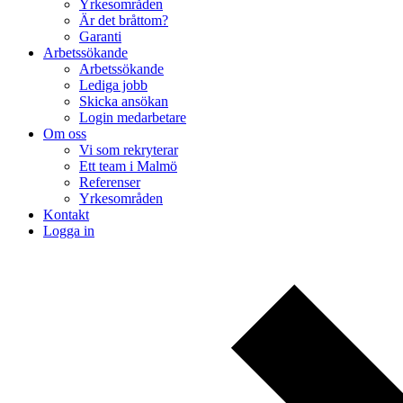
Yrkesområden
Är det bråttom?
Garanti
Arbetssökande
Arbetssökande
Lediga jobb
Skicka ansökan
Login medarbetare
Om oss
Vi som rekryterar
Ett team i Malmö
Referenser
Yrkesområden
Kontakt
Logga in