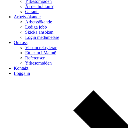
Yrkesområden
Är det bråttom?
Garanti
Arbetssökande
Arbetssökande
Lediga jobb
Skicka ansökan
Login medarbetare
Om oss
Vi som rekryterar
Ett team i Malmö
Referenser
Yrkesområden
Kontakt
Logga in