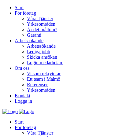
Start
För företag
Våra Tjänster
Yrkesområden
Är det bråttom?
Garanti
Arbetssökande
Arbetssökande
Lediga jobb
Skicka ansökan
Login medarbetare
Om oss
Vi som rekryterar
Ett team i Malmö
Referenser
Yrkesområden
Kontakt
Logga in
Start
För företag
Våra Tjänster