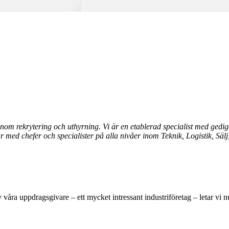
 inom rekrytering och uthyrning.
Vi är
en etablerad specialist med gedi
ar med chefer och specialister på alla nivåer inom Teknik, Logistik, Sä
v våra uppdragsgivare – ett mycket intressant industriföretag – letar vi n