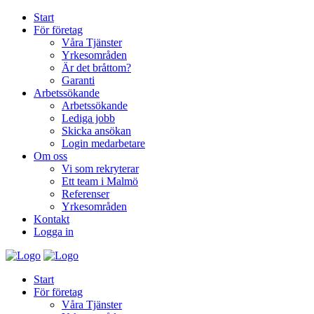
Start
För företag
Våra Tjänster
Yrkesområden
Är det bråttom?
Garanti
Arbetssökande
Arbetssökande
Lediga jobb
Skicka ansökan
Login medarbetare
Om oss
Vi som rekryterar
Ett team i Malmö
Referenser
Yrkesområden
Kontakt
Logga in
Start
För företag
Våra Tjänster