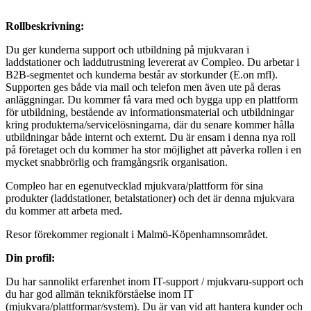
Rollbeskrivning:
Du ger kunderna support och utbildning på mjukvaran i
laddstationer och laddutrustning levererat av Compleo. Du arbetar i
B2B-segmentet och kunderna består av storkunder (E.on mfl).
Supporten ges både via mail och telefon men även ute på deras
anläggningar. Du kommer få vara med och bygga upp en plattform
för utbildning, bestående av informationsmaterial och utbildningar
kring produkterna/servicelösningarna, där du senare kommer hålla
utbildningar både internt och externt. Du är ensam i denna nya roll
på företaget och du kommer ha stor möjlighet att påverka rollen i en
mycket snabbrörlig och framgångsrik organisation.
Compleo har en egenutvecklad mjukvara/plattform för sina
produkter (laddstationer, betalstationer) och det är denna mjukvara
du kommer att arbeta med.
Resor förekommer regionalt i Malmö-Köpenhamnsområdet.
Din profil:
Du har sannolikt erfarenhet inom IT-support / mjukvaru-support och
du har god allmän teknikförståelse inom IT
(mjukvara/plattformar/system). Du är van vid att hantera kunder och