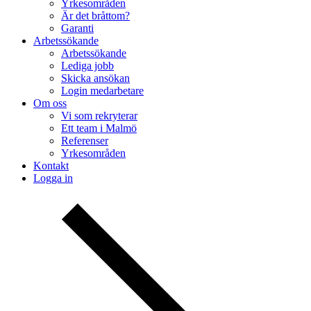
Yrkesområden
Är det bråttom?
Garanti
Arbetssökande
Arbetssökande
Lediga jobb
Skicka ansökan
Login medarbetare
Om oss
Vi som rekryterar
Ett team i Malmö
Referenser
Yrkesområden
Kontakt
Logga in