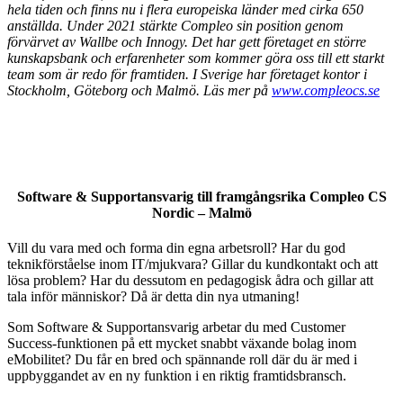
hela tiden och finns nu i flera europeiska länder med cirka 650
anställda. Under 2021 stärkte Compleo sin position genom
förvärvet av Wallbe och Innogy. Det har gett företaget en större
kunskapsbank och erfarenheter som kommer göra oss till ett starkt
team som är redo för framtiden. I Sverige har företaget kontor i
Stockholm, Göteborg och Malmö. Läs mer på
www.compleocs.se
Software & Supportansvarig till framgångsrika
Compleo CS
Nordic – Malmö
Vill du vara med och forma din egna arbetsroll? Har du god
teknikförståelse inom IT/mjukvara? Gillar du kundkontakt och att
lösa problem? Har du dessutom en pedagogisk ådra och gillar att
tala inför människor? Då är detta din nya utmaning!
Som Software & Supportansvarig arbetar du med Customer
Success-funktionen på ett mycket snabbt växande bolag inom
eMobilitet? Du får en bred och spännande roll där du är med i
uppbyggandet av en ny funktion i en riktig framtidsbransch.