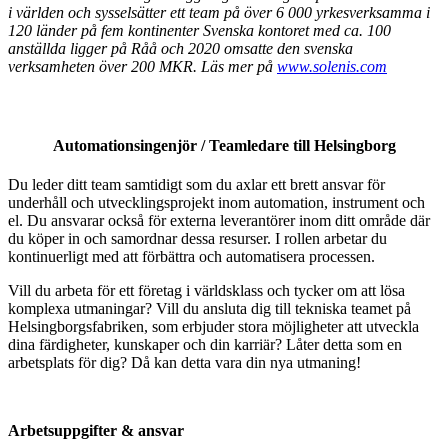
i världen och sysselsätter ett team på över 6 000 yrkesverksamma i
120 länder på fem kontinenter Svenska kontoret med ca. 100
anställda ligger på Råå och 2020 omsatte den svenska
verksamheten över 200 MKR. Läs mer på
www.solenis.com
Automationsingenjör / Teamledare
till Helsingborg
Du leder ditt team samtidigt som du axlar ett brett ansvar för
underhåll och utvecklingsprojekt inom automation, instrument och
el. Du ansvarar också för externa leverantörer inom ditt område där
du köper in och samordnar dessa resurser. I rollen arbetar du
kontinuerligt med att förbättra och automatisera processen.
Vill du arbeta för ett företag i världsklass och tycker om att lösa
komplexa utmaningar? Vill du ansluta dig till tekniska teamet på
Helsingborgsfabriken, som erbjuder stora möjligheter att utveckla
dina färdigheter, kunskaper och din karriär? Låter detta som en
arbetsplats för dig? Då kan detta vara din nya utmaning!
Arbetsuppgifter & ansvar