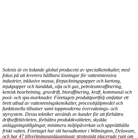
Solenis är en ledande global producent av specialkemikalier, med
fokus på att leverera hållbara lösningar för vattenintensiva
industrier, inklusive massa, förpackningspapper och kartong,
mjukpapper och handduk, olja och gas, petroleumraffinering,
kemisk bearbetning, gruvdrift, bioraffinering, kraft, kommunal och
pool- och spa-marknader. Företagets produktportfölj omfattar ett
brett utbud av vattenreningskemikalier, processhjälpmedel och
funktionella tillsatser samt toppmoderna övervaknings- och
styrsystem. Dessa tekniker används av kunder för att förbättra
driftseffektiviteten, förbättra produktkvaliteten, skydda
anläggningstillgångar, minimera miljöpåverkan och upprätthålla
friskt vatten. Företaget har sitt huvudkontor i Wilmington, Delaware,
och har 47 tillverkningsanläggningar strategiskt placerade runt om