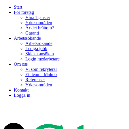
Start
För företag
Våra Tjänster
Yrkesområden
Är det bråttom?
Garanti
Arbetssökande
Arbetssökande
Lediga jobb
Skicka ansökan
Login medarbetare
Om oss
Vi som rekryterar
Ett team i Malmö
Referenser
Yrkesområden
Kontakt
Logga in