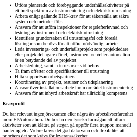
Utföra planerade och förebyggande underhållsaktiviteter på
ett brett spektrum av instrumentering och elektrisk utrustning
Arbeta enligt gällande EHS-krav för att säkerställa att säkra
system och metoder följs
Ansvara för att utföra inspektioner för regelefterlevnad och
testning av instrument och elektrisk utrustning
Identifiera grundorsaken till utrustningsfel och föreslå
lösningar som behövs för att utföra nödvändigt arbete
Leda investerings- och underhållsprojekt som projektledare
eller projektdeltagare där el, instrument och/eller automation
är en betydande del av projektet
Arbetsledning, samt ta in resurser vid behov
Ta fram offerter och specifikationer till utrustning
Hitta support/samarbetspartners
Koordinering av projekt, resurser och tidsplanering
Ansvar över installationsarbete inom området instrumentering
Ansvara för att inhyrd arbetskraft har tillräcklig kompetens
Kravprofil
Du har relevant ingenjörsexamen eller några års arbetslivserfarenhet
inom El/Automation. Du bör ha den fysiska förmågan att utföra
aktiviteter som att klättra på stegar, gå uppför flera trappor, manuell
hantering etc. Vidare krävs det god datorvana och flexibilitet att
prioritera det som krävs för leveranssäkerhet.