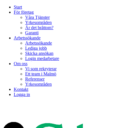
Start
För företag
Våra Tjänster
Yrkesområden
Är det bråttom?
Garanti
Arbetssökande
Arbetssökande
Lediga jobb
Skicka ansökan
Login medarbetare
Om oss
Vi som rekryterar
Ett team i Malmö
Referenser
Yrkesområden
Kontakt
Logga in