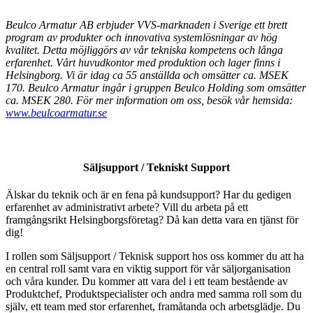
Beulco Armatur AB erbjuder VVS-marknaden i Sverige ett brett
program av produkter och innovativa systemlösningar av hög
kvalitet. Detta möjliggörs av vår tekniska kompetens och långa
erfarenhet. Vårt huvudkontor med produktion och lager finns i
Helsingborg. Vi är idag ca 55 anställda och omsätter ca. MSEK
170. Beulco Armatur ingår i gruppen Beulco Holding som omsätter
ca. MSEK 280. För mer information om oss, besök vår hemsida:
www.beulcoarmatur.se
Säljsupport / Tekniskt Support
Älskar du teknik och är en fena på kundsupport? Har du gedigen
erfarenhet av administrativt arbete? Vill du arbeta på ett
framgångsrikt Helsingborgsföretag? Då kan detta vara en tjänst för
dig!
I rollen som Säljsupport / Teknisk support hos oss kommer du att ha
en central roll samt vara en viktig support för vår säljorganisation
och våra kunder. Du kommer att vara del i ett team bestående av
Produktchef, Produktspecialister och andra med samma roll som du
själv, ett team med stor erfarenhet, framåtanda och arbetsglädje. Du