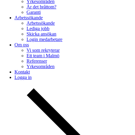
Yrkesområden
Är det bråttom?
Garanti
Arbetssökande
Arbetssökande
Lediga jobb
Skicka ansökan
Login medarbetare
Om oss
Vi som rekryterar
Ett team i Malmö
Referenser
Yrkesområden
Kontakt
Logga in