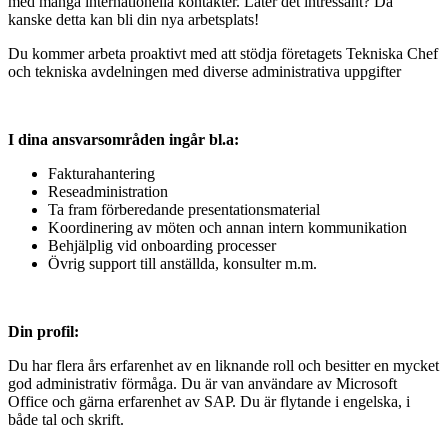
med många internationella kontakter. Låter det intressant? Då
kanske detta kan bli din nya arbetsplats!
Du kommer arbeta proaktivt med att stödja företagets Tekniska Chef
och tekniska avdelningen med diverse administrativa uppgifter
I dina ansvarsområden ingår bl.a:
Fakturahantering
Reseadministration
Ta fram förberedande presentationsmaterial
Koordinering av möten och annan intern kommunikation
Behjälplig vid onboarding processer
Övrig support till anställda, konsulter m.m.
Din profil:
Du har flera års erfarenhet av en liknande roll och besitter en mycket
god administrativ förmåga. Du är van användare av Microsoft
Office och gärna erfarenhet av SAP. Du är flytande i engelska, i
både tal och skrift.