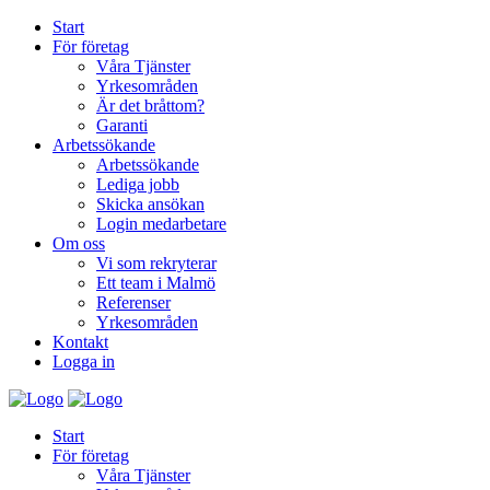
Start
För företag
Våra Tjänster
Yrkesområden
Är det bråttom?
Garanti
Arbetssökande
Arbetssökande
Lediga jobb
Skicka ansökan
Login medarbetare
Om oss
Vi som rekryterar
Ett team i Malmö
Referenser
Yrkesområden
Kontakt
Logga in
Start
För företag
Våra Tjänster