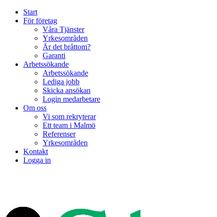
Start
För företag
Våra Tjänster
Yrkesområden
Är det bråttom?
Garanti
Arbetssökande
Arbetssökande
Lediga jobb
Skicka ansökan
Login medarbetare
Om oss
Vi som rekryterar
Ett team i Malmö
Referenser
Yrkesområden
Kontakt
Logga in