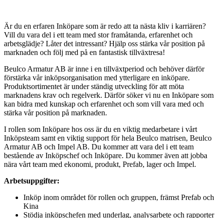
Är du en erfaren Inköpare som är redo att ta nästa kliv i karriären?
Vill du vara del i ett team med stor framåtanda, erfarenhet och
arbetsglädje? Låter det intressant? Hjälp oss stärka vår position på
marknaden och följ med på en fantastisk tillväxtresa!
Beulco Armatur AB är inne i en tillväxtperiod och behöver därför
förstärka vår inköpsorganisation med ytterligare en inköpare.
Produktsortimentet är under ständig utveckling för att möta
marknadens krav och regelverk. Därför söker vi nu en Inköpare som
kan bidra med kunskap och erfarenhet och som vill vara med och
stärka vår position på marknaden.
I rollen som Inköpare hos oss är du en viktig medarbetare i vårt
Inköpsteam samt en viktig support för hela Beulco matrisen, Beulco
Armatur AB och Impel AB. Du kommer att vara del i ett team
bestående av Inköpschef och Inköpare. Du kommer även att jobba
nära vårt team med ekonomi, produkt, Prefab, lager och Impel.
Arbetsuppgifter:
Inköp inom området för rollen och gruppen, främst Prefab och
Kina
Stödja inköpschefen med underlag, analysarbete och rapporter