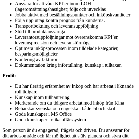
Ansvara för att våra KPI’er inom LOH
(lageromsättningshastighet) följs och utvecklas
Jobba aktivt med beställningspunkter och inköpskvantiteter
Följa upp uttag kontra prognos från kunderna.
Transportbokning och leveransuppföljning
Stöd till produktansvariga
Leverantörsuppföljningar mot överenskomna KPI’er,
leveransprecision och leveransförmåga
Optimera inköpsprocessen inom tilldelade kategorier,
besparingsmöjligheter
Kontering av fakturor
Dokumentation kring införtullning, kunskap i tulltaxan
Profil:
Du har flerårig erfarenhet av Inköp och har arbetat i liknande
roll tidigare
Kunskap inom tullhantering
Meriterande om du tidigare arbetat med inköp från Kina
Behärskar svenska och engelska i både tal och skrift
Goda kunskaper i MS Office
Goda kunskaper i olika affärssystem
Som person är du engagerad, frågvis och driven. Du ansvarar för
ditt arbetsområde och får möjlighet att själv planera och styra ditt